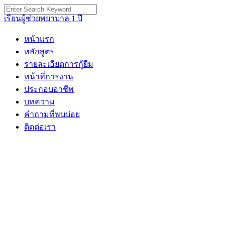
Skip
Search
to
for:
เรียนผู้ช่วยพยาบาล 1 ปี
content
หน้าแรก
หลักสูตร
รายละเอียดการกู้ยืม
หน้าที่การงาน
ประกอบอาชีพ
บทความ
คำถามที่พบบ่อย
ติดต่อเรา