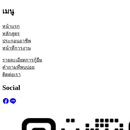
เมนู
หน้าแรก
หลักสูตร
ประกอบอาชีพ
หน้าที่การงาน
รายละเอียดการกู้ยืม
คำถามที่พบบ่อย
ติดต่อเรา
Social