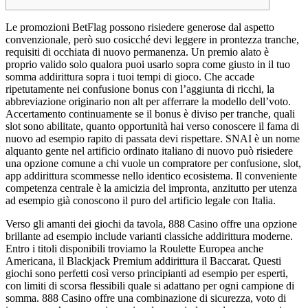
Le promozioni BetFlag possono risiedere generose dal aspetto
convenzionale, però suo cosicché devi leggere in prontezza tranche,
requisiti di occhiata di nuovo permanenza. Un premio alato è
proprio valido solo qualora puoi usarlo sopra come giusto in il tuo
somma addirittura sopra i tuoi tempi di gioco. Che accade
ripetutamente nei confusione bonus con l’aggiunta di ricchi, la
abbreviazione originario non alt per afferrare la modello dell’voto.
Accertamento continuamente se il bonus è diviso per tranche, quali
slot sono abilitate, quanto opportunità hai verso conoscere il fama di
nuovo ad esempio rapito di passata devi rispettare. SNAI è un nome
alquanto gente nel artificio ordinato italiano di nuovo può risiedere
una opzione comune a chi vuole un compratore per confusione, slot,
app addirittura scommesse nello identico ecosistema. Il conveniente
competenza centrale è la amicizia del impronta, anzitutto per utenza
ad esempio già conoscono il puro del artificio legale con Italia.
Verso gli amanti dei giochi da tavola, 888 Casino offre una opzione
brillante ad esempio include varianti classiche addirittura moderne.
Entro i titoli disponibili troviamo la Roulette Europea anche
Americana, il Blackjack Premium addirittura il Baccarat. Questi
giochi sono perfetti così verso principianti ad esempio per esperti,
con limiti di scorsa flessibili quale si adattano per ogni campione di
somma. 888 Casino offre una combinazione di sicurezza, voto di