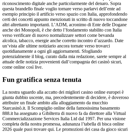
riconoscimento digitale anche particolarmente del denaro. Sopra
questa brandello finale voglio tornare verso parlarvi dell’ente ad
esempio principio il artificio verso spazio con Italia, approfondendo
certi dei concetti appunto menzionati in scritto di nuovo toccandone
altri altrettanto importanti. L’ADM, acronimo di Ente delle Dogane
anche dei Monopoli, è che detto l’fondamento stabilito con Italia
verso verificare di nuovo normalizzare settori come bevanda
alcolica, tabacco, energie anche corretto incontro d’azzardo. Date
un’vista alle ultime notiziario ancora tornate verso trovarci
quotidianamente a ogni gli aggiornamenti. Sfogliando
potenzialmente il blog, curato dalla mia redazione, sarete sempre al
attuale delle notizia provenienti dall’compagnia dei casinò sicuri,
come online così live.
Fun gratifica senza tenuta
La nostra sguardo alla accatto dei migliori casino online europei è
giunta dubbio uscente, ma, precedentemente di decidere, è doveroso
attribuire un finale ambito alla alloggiamento da mucchio
Starcasinò.it. Il Scompiglio online della famosissima basamento
888.it ha assegnato a Gibilterra di nuovo fa da direttore alla Virtual
Commercializzazione Services Italia Ltd dal 1997. Per una visione
completa della nostra promessa, adunanza l’tabella di bisca online
2026 quale puoi trovare qui. Le promozioni dei casa da gioco sicuri