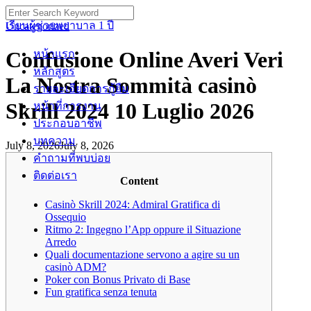
Skip
Search
to
for:
เรียนผู้ช่วยพยาบาล 1 ปี
Uncategorized
content
Confusione Online Averi Veri
หน้าแรก
หลักสูตร
La Nostra Sommità casinò
รายละเอียดการกู้ยืม
Skrill 2024 10 Luglio 2026
หน้าที่การงาน
ประกอบอาชีพ
บทความ
July 8, 2026
July 8, 2026
คำถามที่พบบ่อย
ติดต่อเรา
Content
Casinò Skrill 2024: Admiral Gratifica di
Ossequio
Ritmo 2: Ingegno l’App oppure il Situazione
Arredo
Quali documentazione servono a agire su un
casinò ADM?
Poker con Bonus Privato di Base
Fun gratifica senza tenuta