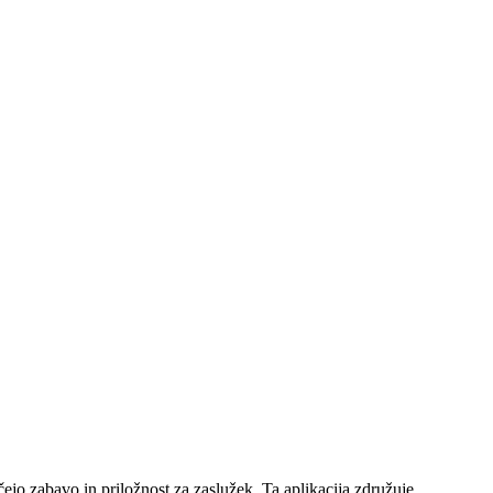
čejo zabavo in priložnost za zaslužek. Ta aplikacija združuje