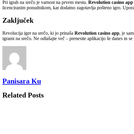
Pri igrah na srečo je varnost na prvem mestu.
Revolution casino app
licenciranim ponudnikom, kar dodatno zagotavlja pošteno igro. Upora
Zaključek
Revolucija iger na srečo, ki jo prinaša
Revolution casino app
, je sam
igrami na srečo. Ne odlašajte več – prenesite aplikacijo še danes in se
Panisara Ku
Related Posts