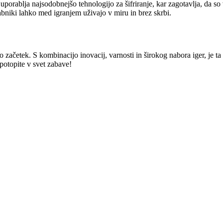
uporablja najsodobnejšo tehnologijo za šifriranje, kar zagotavlja, da so v
bniki lahko med igranjem uživajo v miru in brez skrbi.
o začetek. S kombinacijo inovacij, varnosti in širokog nabora iger, je ta a
 potopite v svet zabave!