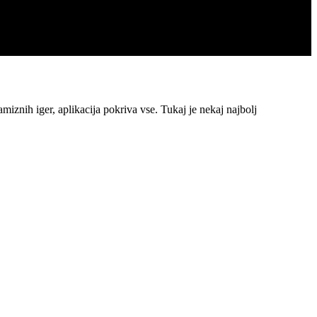
iznih iger, aplikacija pokriva vse. Tukaj je nekaj najbolj