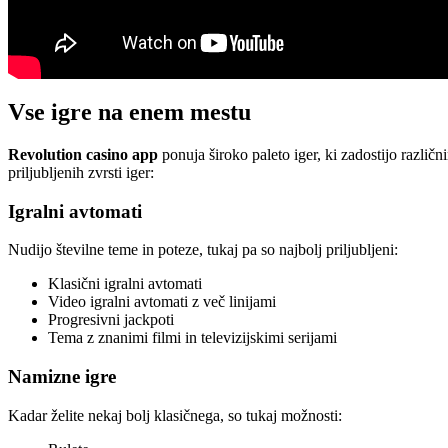
Vse igre na enem mestu
Revolution casino app
ponuja široko paleto iger, ki zadostijo razli
priljubljenih zvrsti iger:
Igralni avtomati
Nudijo številne teme in poteze, tukaj pa so najbolj priljubljeni:
Klasični igralni avtomati
Video igralni avtomati z več linijami
Progresivni jackpoti
Tema z znanimi filmi in televizijskimi serijami
Namizne igre
Kadar želite nekaj bolj klasičnega, so tukaj možnosti: