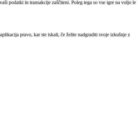
aši podatki in transakcije zaščiteni. Poleg tega so vse igre na voljo le
plikacija pravo, kar ste iskali, če želite nadgraditi svoje izkušnje z