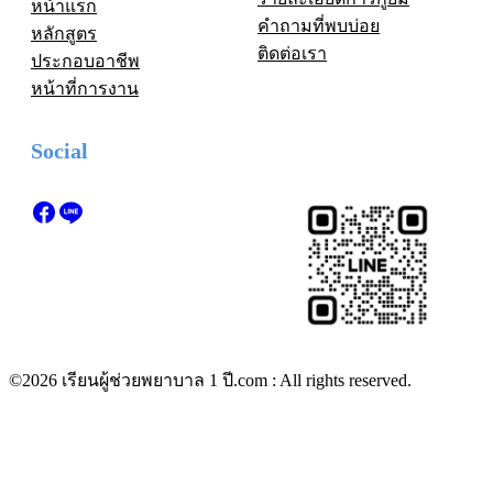
หน้าแรก
คำถามที่พบบ่อย
หลักสูตร
ติดต่อเรา
ประกอบอาชีพ
หน้าที่การงาน
Social
©2026 เรียนผู้ช่วยพยาบาล 1 ปี.com : All rights reserved.