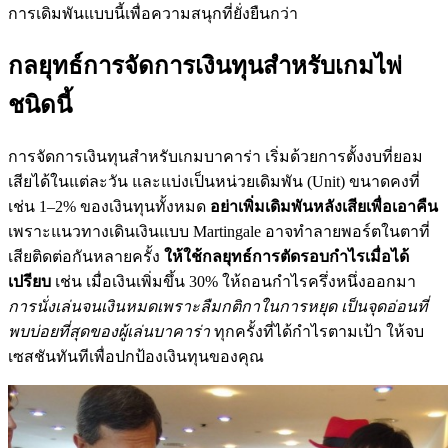
การเดิมพันแบบนี้เพื่อความสนุกที่ยั่งยืนกว่า
กลยุทธ์การจัดการเงินทุนสำหรับเกมไพ่
ชนิดนี้
การจัดการเงินทุนสำหรับเกมบาคาร่า เริ่มด้วยการตั้งงบที่ยอม
เสียได้ในแต่ละวัน และแบ่งเป็นหน่วยเดิมพัน (Unit) ขนาดคงที่
เช่น 1–2% ของเงินทุนทั้งหมด
อย่าเพิ่มเดิมพันหลังเสียเพื่อเอาคืน
เพราะแนวทางเดินเงินแบบ Martingale อาจทำลายพอร์ตในตาที่
เสียติดต่อกันหลายครั้ง
ให้ใช้กลยุทธ์การตัดรอบกำไรเมื่อได้
เปรียบ
เช่น เมื่อเงินเพิ่มขึ้น 30% ให้ถอนกำไรครึ่งหนึ่งออกมา
การนั่งเล่นจนเงินหมดเพราะลืมกติกาในการหยุด เป็นจุดอ่อนที่
พบบ่อยที่สุดของผู้เล่นบาคาร่า
ทุกครั้งที่ได้กำไรตามเป้า ให้จบ
เซสชันทันทีเพื่อปกป้องเงินทุนของคุณ