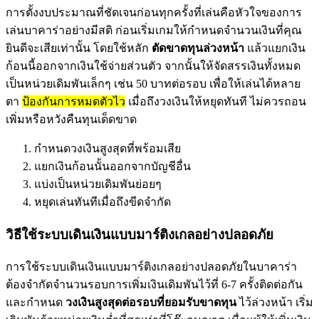
การตั้งงบประมาณที่ชัดเจนก่อนทุกครั้งที่เล่นคือหัวใจของการ
เล่นบาคาร่าอย่างมีสติ ก่อนเริ่มเกมให้กำหนดจำนวนเงินที่คุณ
ยินดีจะเสียเท่านั้น โดยใช้หลัก
ตัดขาดทุนล่วงหน้า
แล้วแยกเงิน
ก้อนนี้ออกจากเงินใช้จ่ายส่วนตัว จากนั้นให้จัดสรรเงินทั้งหมด
เป็นหน่วยเดิมพันเล็กๆ เช่น 50 บาทต่อรอบ เพื่อให้เล่นได้หลาย
ตา
ป้องกันการหมดตัวไว
เมื่อถึงวงเงินให้หยุดทันที ไม่ควรถอน
เพิ่มหรือหวังคืนทุนเด็ดขาด
กำหนดวงเงินสูงสุดที่พร้อมเสีย
แยกเงินก้อนนั้นออกจากบัญชีอื่น
แบ่งเป็นหน่วยเดิมพันย่อยๆ
หยุดเล่นทันทีเมื่อถึงขีดจำกัด
วิธีใช้ระบบเดินเงินแบบมาร์ติงเกลอย่างปลอดภัย
การใช้ระบบเดินเงินแบบมาร์ติงเกลอย่างปลอดภัยในบาคาร่า
ต้องจำกัดจำนวนรอบการเพิ่มเงินเดิมพันไว้ที่ 6-7 ครั้งติดต่อกัน
และกำหนด
วงเงินสูงสุดต่อรอบที่ยอมรับขาดทุน
ไว้ล่วงหน้า เริ่ม