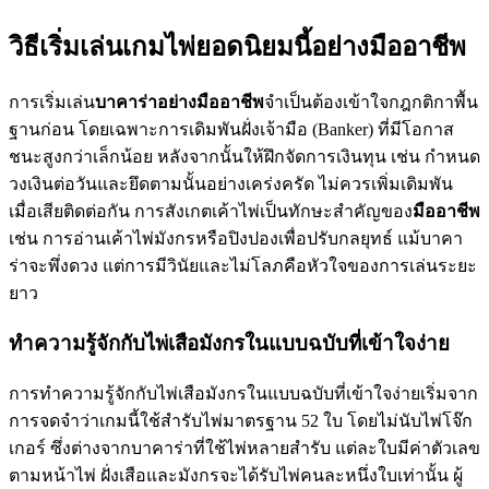
วิธีเริ่มเล่นเกมไพ่ยอดนิยมนี้อย่างมืออาชีพ
การเริ่มเล่น
บาคาร่าอย่างมืออาชีพ
จำเป็นต้องเข้าใจกฎกติกาพื้น
ฐานก่อน โดยเฉพาะการเดิมพันฝั่งเจ้ามือ (Banker) ที่มีโอกาส
ชนะสูงกว่าเล็กน้อย หลังจากนั้นให้ฝึกจัดการเงินทุน เช่น กำหนด
วงเงินต่อวันและยึดตามนั้นอย่างเคร่งครัด ไม่ควรเพิ่มเดิมพัน
เมื่อเสียติดต่อกัน การสังเกตเค้าไพ่เป็นทักษะสำคัญของ
มืออาชีพ
เช่น การอ่านเค้าไพ่มังกรหรือปิงปองเพื่อปรับกลยุทธ์ แม้บาคา
ร่าจะพึ่งดวง แต่การมีวินัยและไม่โลภคือหัวใจของการเล่นระยะ
ยาว
ทำความรู้จักกับไพ่เสือมังกรในแบบฉบับที่เข้าใจง่าย
การทำความรู้จักกับไพ่เสือมังกรในแบบฉบับที่เข้าใจง่ายเริ่มจาก
การจดจำว่าเกมนี้ใช้สำรับไพ่มาตรฐาน 52 ใบ โดยไม่นับไพ่โจ๊ก
เกอร์ ซึ่งต่างจากบาคาร่าที่ใช้ไพ่หลายสำรับ แต่ละใบมีค่าตัวเลข
ตามหน้าไพ่ ฝั่งเสือและมังกรจะได้รับไพ่คนละหนึ่งใบเท่านั้น ผู้