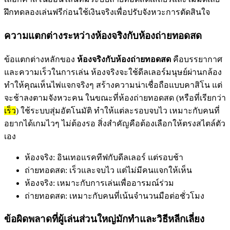
ฝึกทดลองเล่นฟรีก่อนใช้เงินจริงเพื่อปรับจังหวะการตัดสินใจ
ความแตกต่างระหว่างห้องจริงกับห้องถ่ายทอดสด
ข้อแตกต่างหลักของ
ห้องจริงกับห้องถ่ายทอดสด
คือบรรยากาศ
และความเร็วในการเล่น ห้องจริงจะใช้ดีลเลอร์มนุษย์ผ่านกล้อง
ทำให้คุณเห็นไพ่แจกจริงๆ สร้างความน่าเชื่อถือแบบคาสิโน แต่
จะช้าลงตามจังหวะคน ในขณะที่ห้องถ่ายทอดสด (หรือที่เรียกว่า
เร็ว
) ใช้ระบบสุ่มอัตโนมัติ ทำให้แต่ละรอบจบไว เหมาะกับคนที่
อยากได้เกมไวๆ ไม่ต้องรอ สิ่งสำคัญคือต้องเลือกให้ตรงสไตล์ตัว
เอง
ห้องจริง: อินเทอแรคทีฟกับดีลเลอร์ แต่รอบช้า
ถ่ายทอดสด: เร็วและจบไว แต่ไม่มีคนแจกให้เห็น
ห้องจริง: เหมาะกับการเล่นเพื่ออารมณ์ร่วม
ถ่ายทอดสด: เหมาะกับคนที่เน้นจำนวนมือต่อชั่วโมง
ข้อผิดพลาดที่ผู้เล่นส่วนใหญ่มักทำและวิธีหลีกเลี่ยง