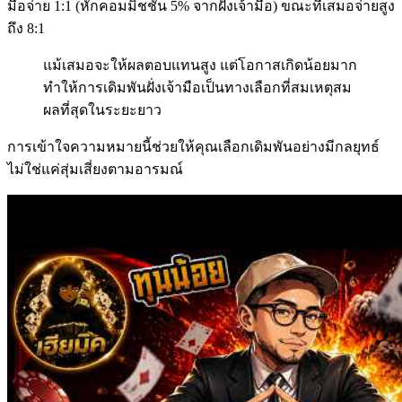
มือจ่าย 1:1 (หักคอมมิชชั่น 5% จากฝั่งเจ้ามือ) ขณะที่เสมอจ่ายสูง
ถึง 8:1
แม้เสมอจะให้ผลตอบแทนสูง แต่โอกาสเกิดน้อยมาก
ทำให้การเดิมพันฝั่งเจ้ามือเป็นทางเลือกที่สมเหตุสม
ผลที่สุดในระยะยาว
การเข้าใจความหมายนี้ช่วยให้คุณเลือกเดิมพันอย่างมีกลยุทธ์
ไม่ใช่แค่สุ่มเสี่ยงตามอารมณ์