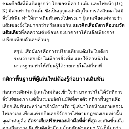
ชนะคือฝั่งที่มีแต้มสูงกว่า โดยเอซมีค่า 1 แต้ม และไพ่หน้า (J Q
K) มีค่าเท่ากับ 0 แต้ม ซึ่งเป็นกุญแจสำคัญในการตัดสินผล ไม่มี
จั่วไพ่เพิ่ม ทำให้การเดิมพันตรงไปตรงมา ผู้เล่นเพียงแค่ทายว่า
แต้มของฝั่งใดมากกว่าหรือเสมอกัน
แนวคิดเสือมังกรคือเกมวัด
แต้มเดียว
ที่ลดความซับซ้อนของบาคาร่าให้เหลือเพียงการ
เปรียบเทียบตัวเลขล้วนๆ
สรุป: เสือมังกรคือการเปรียบเทียบแต้มไพ่ใบเดียว
ระหว่างสองฝั่ง ไม่มีการจั่วเพิ่ม และใช้ค่าหน้าไพ่
มาตรฐาน ทำให้เรียนรู้ได้ง่ายภายในไม่กี่นาที
กติกาพื้นฐานที่ผู้เล่นใหม่ต้องรู้ก่อนวางเดิมพัน
ก่อนวางเดิมพัน ผู้เล่นใหม่ต้องเข้าใจว่า บาคาร่าไม่ได้วัดที่การ
จั่วไพ่ของเรา แต่เป็นระบบอัตโนมัติที่ตายตัว กติกาพื้นฐานคือ
เลือกเดิมพันระหว่าง “เจ้ามือ” หรือ “ผู้เล่น” โดยห้ามเดาผลรวม
ไพ่เอาเอง เพียงแค่รอดีลเลอร์จัดการไพ่ตามกฎของเกมเท่านั้น
จุดสำคัญคือ
อัตราเสียเปรียบของเจ้ามือที่ต่ำที่สุด
จะเกิดขึ้นเมื่อ
คุณเลือกวางเดิมพันฝั่งเจ้ามือ แม้ถูกหักค่าคอมฯ 5% ก็คุ้มกว่า