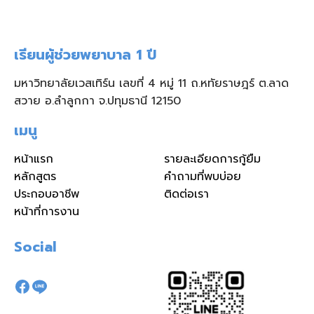
เรียนผู้ช่วยพยาบาล 1 ปี
มหาวิทยาลัยเวสเทิร์น เลขที่ 4 หมู่ 11 ถ.หทัยราษฎร์ ต.ลาด
สวาย อ.ลำลูกกา จ.ปทุมธานี 12150
เมนู
หน้าแรก
รายละเอียดการกู้ยืม
หลักสูตร
คำถามที่พบบ่อย
ประกอบอาชีพ
ติดต่อเรา
หน้าที่การงาน
Social