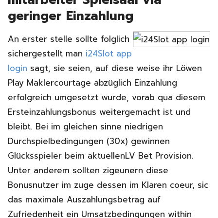
geringer Einzahlung
An erster stelle sollte folglich
sichergestellt man
i24Slot app
login
sagt, sie seien, auf diese weise ihr Löwen
Play Maklercourtage abzüglich Einzahlung
erfolgreich umgesetzt wurde, vorab qua diesem
Ersteinzahlungsbonus weitergemacht ist und
bleibt. Bei im gleichen sinne niedrigen
Durchspielbedingungen (30x) gewinnen
Glücksspieler beim aktuellenLV Bet Provision.
Unter anderem sollten zigeunern diese
Bonusnutzer im zuge dessen im Klaren coeur, sic
das maximale Auszahlungsbetrag auf
Zufriedenheit ein Umsatzbedingungen within