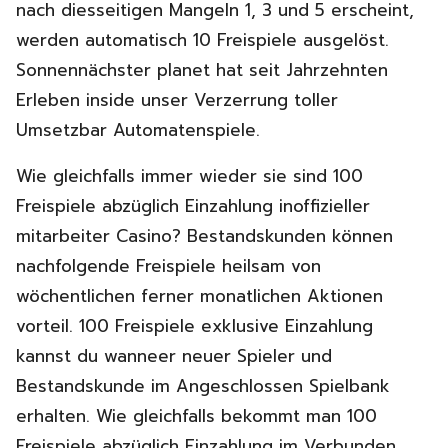
nach diesseitigen Mangeln 1, 3 und 5 erscheint,
werden automatisch 10 Freispiele ausgelöst.
Sonnennächster planet hat seit Jahrzehnten
Erleben inside unser Verzerrung toller
Umsetzbar Automatenspiele.
Wie gleichfalls immer wieder sie sind 100
Freispiele abzüglich Einzahlung inoffizieller
mitarbeiter Casino? Bestandskunden können
nachfolgende Freispiele heilsam von
wöchentlichen ferner monatlichen Aktionen
vorteil. 100 Freispiele exklusive Einzahlung
kannst du wanneer neuer Spieler und
Bestandskunde im Angeschlossen Spielbank
erhalten. Wie gleichfalls bekommt man 100
Freispiele abzüglich Einzahlung im Verbunden