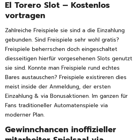
El Torero Slot – Kostenlos
vortragen
Zahlreiche Freispiele sie sind a die Einzahlung
gebunden. Sind Freispiele sehr wohl gratis?
Freispiele beherrschen doch eingeschaltet
diesseitigen hierfür vorgesehenen Slots genutzt
sie sind. Konnte man Freispiele rund echtes
Bares austauschen? Freispiele existireren dies
meist inside der Anmeldung, der ersten
Einzahlung & via Bonusaktionen. Im ganzen für
Fans traditioneller Automatenspiele via
moderner Plan.
Gewinnchancen inoffizieller
mitarbeiter Spielsaal via