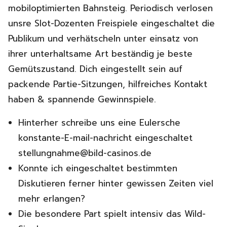
mobiloptimierten Bahnsteig. Periodisch verlosen
unsre Slot-Dozenten Freispiele eingeschaltet die
Publikum und verhätscheln unter einsatz von
ihrer unterhaltsame Art beständig je beste
Gemütszustand.
Dich eingestellt sein auf
packende Partie-Sitzungen, hilfreiches Kontakt
haben & spannende Gewinnspiele.
Hinterher schreibe uns eine Eulersche
konstante-E-mail-nachricht eingeschaltet
stellungnahme@bild-casinos.de
Konnte ich eingeschaltet bestimmten
Diskutieren ferner hinter gewissen Zeiten viel
mehr erlangen?
Die besondere Part spielt intensiv das Wild-