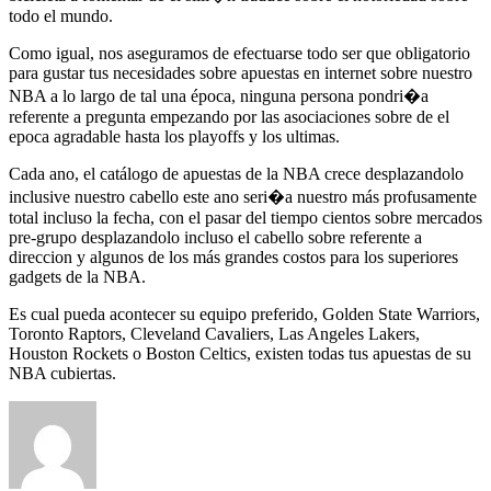
todo el mundo.
Como igual, nos aseguramos de efectuarse todo ser que obligatorio
para gustar tus necesidades sobre apuestas en internet sobre nuestro
NBA a lo largo de tal una época, ninguna persona pondri�a
referente a pregunta empezando por las asociaciones sobre de el
epoca agradable hasta los playoffs y los ultimas.
Cada ano, el catálogo de apuestas de la NBA crece desplazandolo
inclusive nuestro cabello este ano seri�a nuestro más profusamente
total incluso la fecha, con el pasar del tiempo cientos sobre mercados
pre-grupo desplazandolo incluso el cabello sobre referente a
direccion y algunos de los más grandes costos para los superiores
gadgets de la NBA.
Es cual pueda acontecer su equipo preferido, Golden State Warriors,
Toronto Raptors, Cleveland Cavaliers, Las Angeles Lakers,
Houston Rockets o Boston Celtics, existen todas tus apuestas de su
NBA cubiertas.