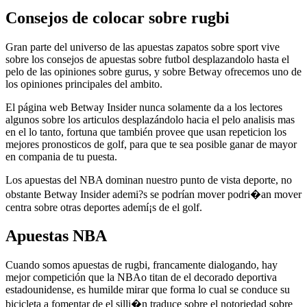
Consejos de colocar sobre rugbi
Gran parte del universo de las apuestas zapatos sobre sport vive
sobre los consejos de apuestas sobre futbol desplazandolo hasta el
pelo de las opiniones sobre gurus, y sobre Betway ofrecemos uno de
los opiniones principales del ambito.
El página web Betway Insider nunca solamente da a los lectores
algunos sobre los articulos desplazándolo hacia el pelo analisis mas
en el lo tanto, fortuna que también provee que usan repeticion los
mejores pronosticos de golf, para que te sea posible ganar de mayor
en compania de tu puesta.
Los apuestas del NBA dominan nuestro punto de vista deporte, no
obstante Betway Insider ademi?s se podrí­an mover podri�an mover
centra sobre otras deportes ademí¡s de el golf.
Apuestas NBA
Cuando somos apuestas de rugbi, francamente dialogando, hay
mejor competición que la NBAo titan de el decorado deportiva
estadounidense, es humilde mirar que forma lo cual se conduce su
bicicleta a fomentar de el silli�n traduce sobre el notoriedad sobre