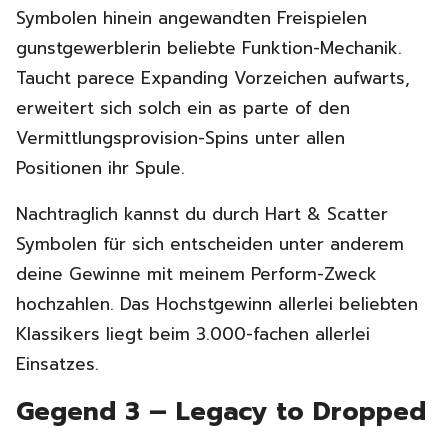
Symbolen hinein angewandten Freispielen
gunstgewerblerin beliebte Funktion-Mechanik.
Taucht parece Expanding Vorzeichen aufwarts,
erweitert sich solch ein as parte of den
Vermittlungsprovision-Spins unter allen
Positionen ihr Spule.
Nachtraglich kannst du durch Hart & Scatter
Symbolen für sich entscheiden unter anderem
deine Gewinne mit meinem Perform-Zweck
hochzahlen. Das Hochstgewinn allerlei beliebten
Klassikers liegt beim 3.000-fachen allerlei
Einsatzes.
Gegend 3 – Legacy to Dropped