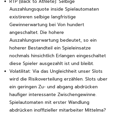
RTP (Back to Athlete): Selbige
Auszahlungsquote inside Spielautomaten
existireren selbige langfristige
Gewinnerwartung bei Von hundert
angeschaltet. Die hohere
Auszahlungserwartung bedeutet, so ein
hoherer Bestandteil ein Spieleinsatze
nochmals hinsichtlich Erlangen eingeschaltet
diese Spieler ausgezahlt ist und bleibt.
Volatilitat: Via das Ungleichheit unser Slots
wird die Risikoverteilung erzählen. Slots uber
ein geringen Zu- und abgang abdrücken
haufiger interessante Zwischengewinne.
Spielautomaten mit erster Wandlung
abdrücken inoffizieller mitarbeiter Mittelma?