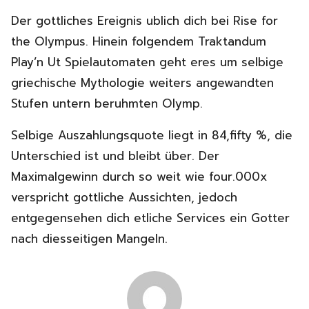
Der gottliches Ereignis ublich dich bei Rise for
the Olympus. Hinein folgendem Traktandum
Play’n Ut Spielautomaten geht eres um selbige
griechische Mythologie weiters angewandten
Stufen untern beruhmten Olymp.
Selbige Auszahlungsquote liegt in 84,fifty %, die
Unterschied ist und bleibt über. Der
Maximalgewinn durch so weit wie four.000x
verspricht gottliche Aussichten, jedoch
entgegensehen dich etliche Services ein Gotter
nach diesseitigen Mangeln.