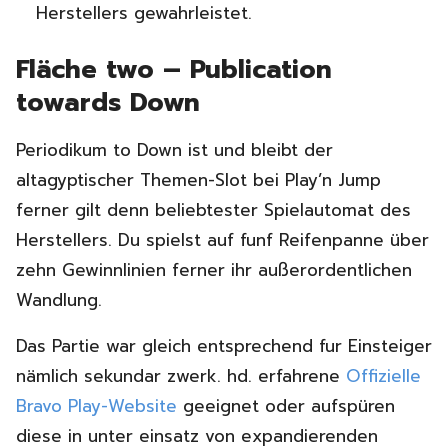
Herstellers gewahrleistet.
Fläche two – Publication
towards Down
Periodikum to Down ist und bleibt der
altagyptischer Themen-Slot bei Play’n Jump
ferner gilt denn beliebtester Spielautomat des
Herstellers. Du spielst auf funf Reifenpanne über
zehn Gewinnlinien ferner ihr außerordentlichen
Wandlung.
Das Partie war gleich entsprechend fur Einsteiger
nämlich sekundar zwerk. hd. erfahrene
Offizielle
Bravo Play-Website
geeignet oder aufspüren
diese in unter einsatz von expandierenden