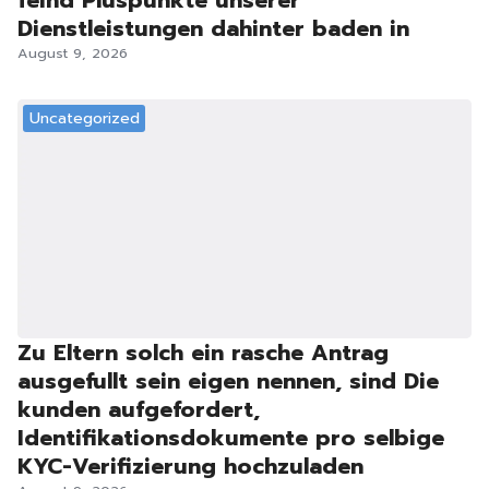
feind Pluspunkte unserer
Dienstleistungen dahinter baden in
August 9, 2026
Uncategorized
Zu Eltern solch ein rasche Antrag
ausgefullt sein eigen nennen, sind Die
kunden aufgefordert,
Identifikationsdokumente pro selbige
KYC-Verifizierung hochzuladen