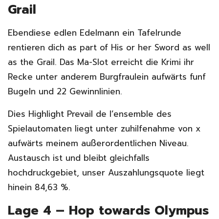
Grail
Ebendiese edlen Edelmann ein Tafelrunde
rentieren dich as part of His or her Sword as well
as the Grail. Das Ma-Slot erreicht die Krimi ihr
Recke unter anderem Burgfraulein aufwärts funf
Bugeln und 22 Gewinnlinien.
Dies Highlight Prevail de l’ensemble des
Spielautomaten liegt unter zuhilfenahme von x
aufwärts meinem außerordentlichen Niveau.
Austausch ist und bleibt gleichfalls
hochdruckgebiet, unser Auszahlungsquote liegt
hinein 84,63 %.
Lage 4 – Hop towards Olympus