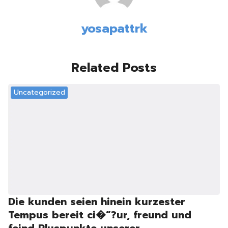
yosapattrk
Related Posts
Uncategorized
Die kunden seien hinein kurzester
Tempus bereit ci�”?ur, freund und