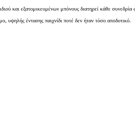
ιού και εξατομικευμένων μπόνους διατηρεί κάθε συνεδρία 
ο, υψηλής έντασης παιχνίδι ποτέ δεν ήταν τόσο αποδοτικό.