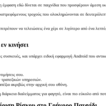
 η έμφαση εδώ δίνεται σε παιχνίδια που προσφέρουν άμεση ι
ριστρεφόμενους τροχούς που ολοκληρώνονται σε δευτερόλεπτα
επιτρέπουν να τελειώσεις ένα χέρι σε λιγότερο από ένα λεπτ
 εν κινήσει
ές συσκευές, και υπάρχει ειδική εφαρμογή Android που αντικα
τιμήσεις σου.
 τραπεζικών υπηρεσιών.
ραπέζια ακριβώς στην αρχική σου οθόνη.
 διάρκεια διαλείμματος για φαγητό, είναι πιο εύκολο από πο
ριση Ρίσκου στο Γρήγορο Παιχνίδι