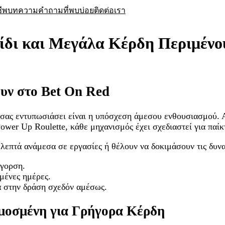
ีพ
บทความ
คำถามที่พบบ่อย
ติดต่อเรา
νίδι και Μεγάλα Κέρδη Περιμένο
υν στο Bet On Red
 σας εντυπωσιάσει είναι η υπόσχεση άμεσου ενθουσιασμού. Α
ower Up Roulette, κάθε μηχανισμός έχει σχεδιαστεί για παί
α λεπτά ανάμεσα σε εργασίες ή θέλουν να δοκιμάσουν τις δυν
ήγορση.
μένες ημέρες.
ά στην δράση σχεδόν αμέσως.
μοσμένη για Γρήγορα Κέρδη