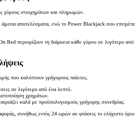
υς γύρους στοιχημάτων και πληρωμών.
άμεσα αποτελέσματα, ενώ το Power Blackjack σου επιτρέπει 
 On Red περιορίζουν τη διάρκεια κάθε γύρου σε λιγότερο από
λήψεις
μής που καλύπτουν γρήγορους παίκτες.
εις σε λιγότερο από ένα λεπτό.
πιστοποίηση χρημάτων.
ταιριάζει καλά με προϋπολογισμούς γρήγορης συνεδρίας.
φοράς, συνήθως εντός 24 ωρών αν φτάσεις το ελάχιστο όριο