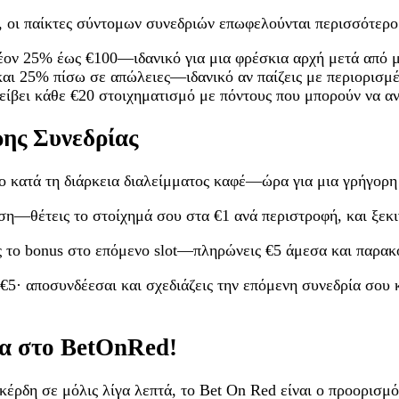
 οι παίκτες σύντομων συνεδριών επωφελούνται περισσότερο 
λέον 25% έως €100—ιδανικό για μια φρέσκια αρχή μετά από 
αι 25% πίσω σε απώλειες—ιδανικό αν παίζεις με περιορισμ
είβει κάθε €20 στοιχηματισμό με πόντους που μπορούν να α
ης Συνεδρίας
ο κατά τη διάρκεια διαλείμματος καφέ—ώρα για μια γρήγορ
η—θέτεις το στοίχημά σου στα €1 ανά περιστροφή, και ξεκιν
ς το bonus στο επόμενο slot—πληρώνεις €5 άμεσα και παρακο
ό €5· αποσυνδέεσαι και σχεδιάζεις την επόμενη συνεδρία σο
ρα στο BetOnRed!
κέρδη σε μόλις λίγα λεπτά, το Bet On Red είναι ο προορισμό