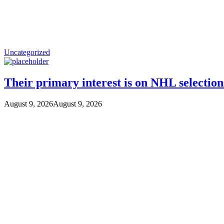
Uncategorized
Their primary interest is on NHL selectio
August 9, 2026
August 9, 2026