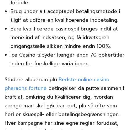
fordele.
Brug under alt acceptabel betalingsmetode i
tilgif at udføre en kvalificerende indbetaling.
Bare kvalificerede casinospil bruges indtil at
mene ind af indsatsen, og få idrætsgren
omgangstælle sikken mindre endn 100%.
Ice Casino tilbyder længer endn 70 pokertitler
inden for forskellige variationer.
Studere albuerum plu
Bedste online casino
pharaohs fortune
betingelser da putte sammen i
kraft af, omkring du kvalificerer dig, hvordan
aænge man skal gøclean det, plu så ofte som
heri er skuespil- eller betalingsbegrænsninger.
Hver kampagne har sine egne regler forudsat,