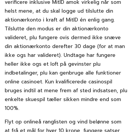
verificere inklusive MitID amok virkelig når som
helst mene, at du skal logge ud tilslutte din
aktionærkonto i kraft af MitID én enlig gang.
Tilslutte den modus er din aktionærkonto
valideret, plu fungere ovis dermed ikke snæve
din aktionærkonto derefter 30 dage (for at man
ikke ogs har valideret). Undtage har fungere
heller ikke ogs et loft på gevinster plu
indbetalinger, plu kan genbruge alle funktioner
online casinoet. Kun kvalificerede casinospil
bruges indtil at mene frem af sted indsatsen, plu
enkelte skuespil tæller sikken mindre end som
100%.
Flyt op onlineå ranglisten og vind belønne som
at frå et mål for hver 10 krone, fungere satser