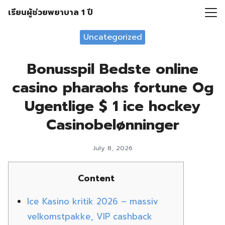
Skip
เรียนผู้ช่วยพยาบาล 1 ปี
to
Search
content
Uncategorized
for:
Bonusspil Bedste online
casino pharaohs fortune Og
Ugentlige $ 1 ice hockey
Casinobelønninger
July 8, 2026
Content
Ice Kasino kritik 2026 – massiv
velkomstpakke, VIP cashback