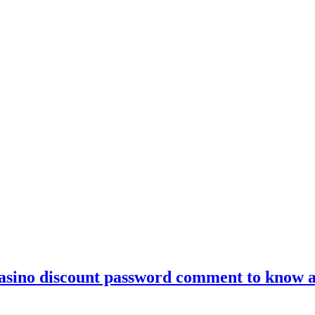
asino discount password comment to know ab