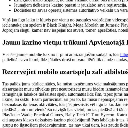
Jaunajiem tiešsaistes kazino parasti ir jāuzlabo sava reģistrācija, 
Dodieties uz savas operētājsistēmas autoritatīvo veikalu un vara
Viņš jau ilgu laiku ir kļuvis par vienu no pasaules vadošajām video
iecienītākajām spēlēm ir Black Knight, Mega Moolah un Jurassic Playg
Joprojām slēgti, kamēr nav iespējas tos atvērt, tomēr, apsēžoties, notei
Jaunu kazino vietņu trūkumi Apvienotajā 
Visi šie jaunie mobilie kazino ir pilni ar aizraujošām sadaļām, kas
http
palielināt savu likmi, līdz jūtaties droši un varat tērēt tik daudz naudas
Rezervējiet mobilo azartspēļu zāli atbilst
Tas palīdz jums pārliecināties, ka mūsu uzņēmums veic maksājumus p
aizsargāsiet mūsu cilvēkus pret neautorizētu mūsu biedru izmantošanu.
izmēģinājis labākos tiešsaistes spēļu automātus līdz šim, tāpēc jums 
likme, lai sāktu. Esam pārliecināti arī par to, ka mūsu nepārspējamā re
bezmaksas ikdienas aktivitātes, kas jūs piesaistīs vēl ilgu laiku. Jaun
piedāvā jautru un vienkāršu navigācijas vietni, un tas piedāvā arī tād
Play'letter Wade, Practical Games, Bally Tech IGT un Eyecon. Katru 
citi augstas klases tiešsaistes kazino piedāvājumi! Pats labākais ir tas,
grupu no ilgstošiem piedāvājumiem, tas nav tikai tiem, kas zaudē ikdie