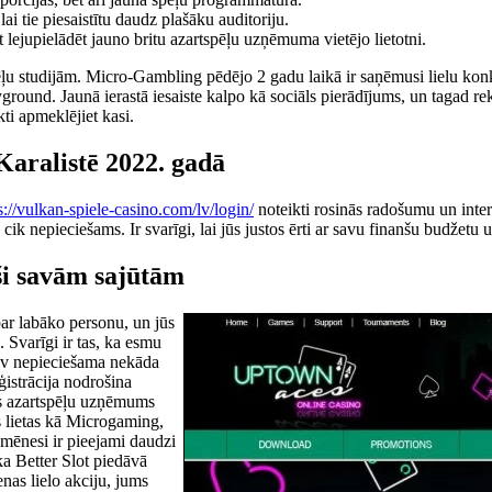
lai tie piesaistītu daudz plašāku auditoriju.
t lejupielādēt jauno britu azartspēļu uzņēmuma vietējo lietotni.
spēļu studijām. Micro-Gambling pēdējo 2 gadu laikā ir saņēmusi lielu 
round. Jaunā ierastā iesaiste kalpo kā sociāls pierādījums, un tagad re
kti apmeklējiet kasi.
Karalistē 2022. gadā
s://vulkan-spiele-casino.com/lv/login/
noteikti rosinās radošumu un intere
, cik nepieciešams. Ir svarīgi, lai jūs justos ērti ar savu finanšu budžetu
oši savām sajūtām
ar labāko personu, un jūs
 Svarīgi ir tas, ka esmu
nav nepieciešama nekāda
ģistrācija nodrošina
ais azartspēļu uzņēmums
as lietas kā Microgaming,
mēnesi ir pieejami daudzi
 ka Better Slot piedāvā
nas lielo akciju, jums