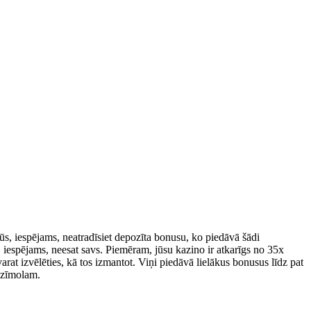
 jūs, iespējams, neatradīsiet depozīta bonusu, ko piedāvā šādi
, iespējams, neesat savs.
Piemēram, jūsu kazino ir atkarīgs no 35x
arat izvēlēties, kā tos izmantot. Viņi piedāvā lielākus bonusus līdz pat
i zīmolam.