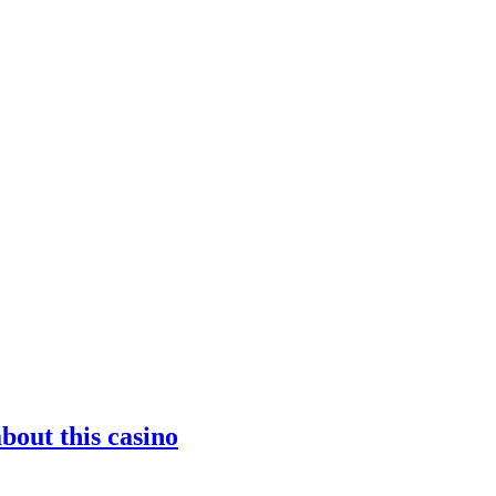
out this casino