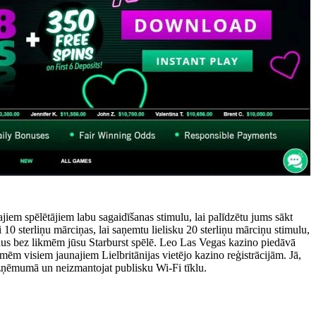
jiem spēlētājiem labu sagaidīšanas stimulu, lai palīdzētu jums sākt
 10 sterliņu mārciņas, lai saņemtu lielisku 20 sterliņu mārciņu stimulu,
nus bez likmēm jūsu Starburst spēlē. Leo Las Vegas kazino piedāvā
ēm visiem jaunajiem Lielbritānijas vietējo kazino reģistrācijām. Jā,
 uzņēmumā un neizmantojat publisku Wi-Fi tīklu.