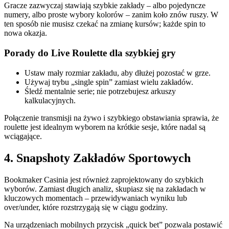
Gracze zazwyczaj stawiają szybkie zakłady – albo pojedyncze
numery, albo proste wybory kolorów – zanim koło znów ruszy. W
ten sposób nie musisz czekać na zmianę kursów; każde spin to
nowa okazja.
Porady do Live Roulette dla szybkiej gry
Ustaw mały rozmiar zakładu, aby dłużej pozostać w grze.
Używaj trybu „single spin” zamiast wielu zakładów.
Śledź mentalnie serie; nie potrzebujesz arkuszy
kalkulacyjnych.
Połączenie transmisji na żywo i szybkiego obstawiania sprawia, że
roulette jest idealnym wyborem na krótkie sesje, które nadal są
wciągające.
4. Snapshoty Zakładów Sportowych
Bookmaker Casinia jest również zaprojektowany do szybkich
wyborów. Zamiast długich analiz, skupiasz się na zakładach w
kluczowych momentach – przewidywaniach wyniku lub
over/under, które rozstrzygają się w ciągu godziny.
Na urządzeniach mobilnych przycisk „quick bet” pozwala postawić