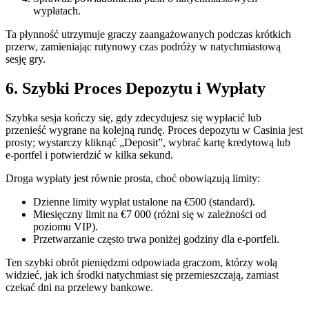
wypłatach.
Ta płynność utrzymuje graczy zaangażowanych podczas krótkich
przerw, zamieniając rutynowy czas podróży w natychmiastową
sesję gry.
6. Szybki Proces Depozytu i Wypłaty
Szybka sesja kończy się, gdy zdecydujesz się wypłacić lub
przenieść wygrane na kolejną rundę. Proces depozytu w Casinia jest
prosty; wystarczy kliknąć „Deposit”, wybrać kartę kredytową lub
e‑portfel i potwierdzić w kilka sekund.
Droga wypłaty jest równie prosta, choć obowiązują limity:
Dzienne limity wypłat ustalone na €500 (standard).
Miesięczny limit na €7 000 (różni się w zależności od
poziomu VIP).
Przetwarzanie często trwa poniżej godziny dla e‑portfeli.
Ten szybki obrót pieniędzmi odpowiada graczom, którzy wolą
widzieć, jak ich środki natychmiast się przemieszczają, zamiast
czekać dni na przelewy bankowe.