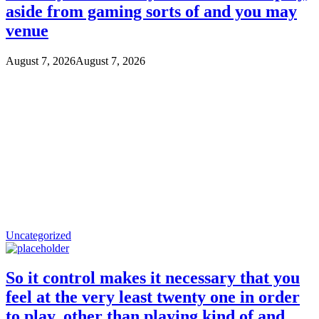
aside from gaming sorts of and you may
venue
August 7, 2026
August 7, 2026
Uncategorized
So it control makes it necessary that you
feel at the very least twenty one in order
to play, other than playing kind of and