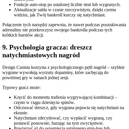
Funkcje auto‑stop po ustalonej liczbie strat lub wygranych.
Aktualizacje salda w czasie rzeczywistym, dzięki czemu
widzisz, jak Twój bankroll kurczy się natychmiast.
Połączenie tych narzędzi zapewnia, że nawet podczas poszukiwania
adrenaliny nie przekroczysz swojego bankrolla podczas tych
krótkich burstów akcji.
9. Psychologia gracza: dreszcz
natychmiastowych nagród
Design Casinia korzysta z psychologicznego pętli nagród – szybkie
wygrane wywołują wyrzuty dopaminy, które zachęcają do
powtórnej gry w ramach jednej sesji.
Typowy gracz może:
Kręcić do momentu trafienia wygrywającej kombinacji –
często w ciągu dziesięciu spinów.
Odczuwać dreszcz, gdy wygrana pojawia się natychmiast na
ekranie.
Natychmiast zdecydować, czy wypłacić wygraną, czy
postawić ponownie, bazując na tym zwycięstwie.
Powtarzać aż do osiągnięcia ustalonego stop‑loss lub