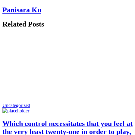
Panisara Ku
Related Posts
Uncategorized
Which control necessitates that you feel at
the very least twenty-one in order to play,