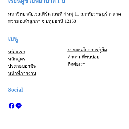
เรียนผู้ช่วยพยาบาล 1 ปี
มหาวิทยาลัยเวสเทิร์น เลขที่ 4 หมู่ 11 ถ.หทัยราษฎร์ ต.ลาด
สวาย อ.ลำลูกกา จ.ปทุมธานี 12150
เมนู
รายละเอียดการกู้ยืม
หน้าแรก
คำถามที่พบบ่อย
หลักสูตร
ติดต่อเรา
ประกอบอาชีพ
หน้าที่การงาน
Social