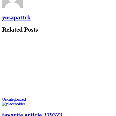
yosapattrk
Related Posts
Uncategorized
favorite article 379323