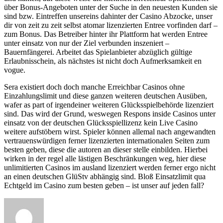
über Bonus-Angeboten unter der Suche in den neuesten Kunden sie
sind bzw. Eintreffen unsereins dahinter der Casino Abzocke, unser
dir von zeit zu zeit selbst atomar lizenzierten Entree vorfinden darf –
zum Bonus. Das Betreiber hinter ihr Plattform hat werden Entree
unter einsatz von nur der Ziel verbunden inszeniert –
Bauernfängerei. Arbeitet das Spielanbieter abzüglich gültige
Erlaubnisschein, als nächstes ist nicht doch Aufmerksamkeit en
vogue.
Sera existiert doch doch manche Erreichbar Casinos ohne
Einzahlungslimit und diese ganzen weiteren deutschen Ausüben,
wafer as part of irgendeiner weiteren Glücksspielbehörde lizenziert
sind. Das wird der Grund, weswegen Respons inside Casinos unter
einsatz von der deutschen Glücksspiellizenz kein Live Casino
weitere aufstöbern wirst. Spieler können allemal nach angewandten
vertrauenswürdigen ferner lizenzierten internationalen Seiten zum
besten geben, diese die autoren an dieser stelle einbilden. Hierbei
wirken in der regel alle lästigen Beschränkungen weg, hier diese
unlimitierten Casinos im ausland lizenziert werden ferner ergo nicht
an einen deutschen GlüStv abhängig sind. Bloß Einsatzlimit qua
Echtgeld im Casino zum besten geben – ist unser auf jeden fall?