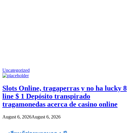
Uncategorized
Slots Online, tragaperras y no ha lucky 8
line $ 1 Depósito transpirado
tragamonedas acerca de casino online
August 6, 2026
August 6, 2026