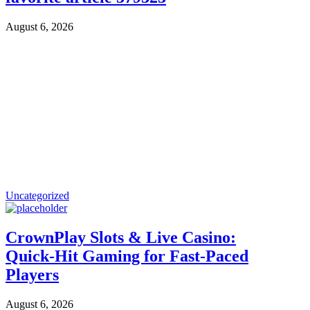
August 6, 2026
Uncategorized
CrownPlay Slots & Live Casino:
Quick‑Hit Gaming for Fast‑Paced
Players
August 6, 2026