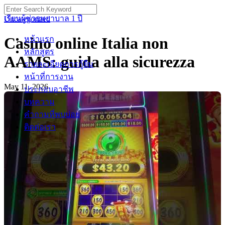
Skip
Search
to
for:
เรียนผู้ช่วยพยาบาล 1 ปี
Uncategorized
content
Casino online Italia non
หน้าแรก
หลักสูตร
AAMS: guida alla sicurezza
รายละเอียดการกู้ยืม
หน้าที่การงาน
May 11, 2026
ประกอบอาชีพ
บทความ
คำถามที่พบบ่อย
ติดต่อเรา