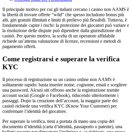
Il principale motivo per cui gli italiani cercano i casino non AAMS è
la libertà di trovare offerte “wild” che spesso includono bonus più
alti, giri gratuiti illimitati e limiti di prelievo più flessibili. Tuttavia, è
fondamentale capire i rischi: la protezione dei giocatori può variare e
la risoluzione delle dispute può dipendere dalla giurisdizione del
casinò. Per questo motivo, la scelta di un operatore affidabile
richiede un’attenta valutazione di licenze, recensioni e metodi di
pagamento offerti.
Come registrarsi e superare la verifica
KYC
Il processo di registrazione su un casino online non AAMS è
solitamente rapido: basta inserire nome, cognome, email e scegliere
una password. Alcuni siti offrono anche la registrazione tramite
account social (Google o Facebook), riducendo ulteriormente i
passaggi. Dopo la creazione dell’account, la maggior parte dei
casinò richiede una verifica KYC (Know Your Customer) per
confermare l’identità del giocatore.
Per superare la verifica, tieni a portata di mano una copia del
documento d’identità (carta d’identità, passaporto o patente), una
bolletta recente per dimostrare l’indirizzo e, se richiesto, una prova