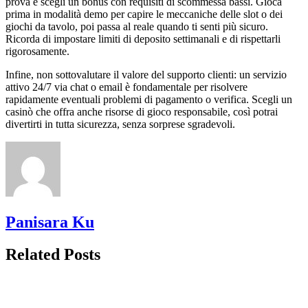
prova e scegli un bonus con requisiti di scommessa bassi. Gioca
prima in modalità demo per capire le meccaniche delle slot o dei
giochi da tavolo, poi passa al reale quando ti senti più sicuro.
Ricorda di impostare limiti di deposito settimanali e di rispettarli
rigorosamente.
Infine, non sottovalutare il valore del supporto clienti: un servizio
attivo 24/7 via chat o email è fondamentale per risolvere
rapidamente eventuali problemi di pagamento o verifica. Scegli un
casinò che offra anche risorse di gioco responsabile, così potrai
divertirti in tutta sicurezza, senza sorprese sgradevoli.
Panisara Ku
Related Posts