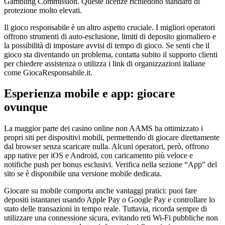
Gambling Commission. Queste licenze richiedono standard di
protezione molto elevati.
Il gioco responsabile è un altro aspetto cruciale. I migliori operatori
offrono strumenti di auto‑esclusione, limiti di deposito giornaliero e
la possibilità di impostare avvisi di tempo di gioco. Se senti che il
gioco sta diventando un problema, contatta subito il supporto clienti
per chiedere assistenza o utilizza i link di organizzazioni italiane
come GiocaResponsabile.it.
Esperienza mobile e app: giocare
ovunque
La maggior parte dei casino online non AAMS ha ottimizzato i
propri siti per dispositivi mobili, permettendo di giocare direttamente
dal browser senza scaricare nulla. Alcuni operatori, però, offrono
app native per iOS e Android, con caricamento più veloce e
notifiche push per bonus esclusivi. Verifica nella sezione “App” del
sito se è disponibile una versione mobile dedicata.
Giocare su mobile comporta anche vantaggi pratici: puoi fare
depositi istantanei usando Apple Pay o Google Pay e controllare lo
stato delle transazioni in tempo reale. Tuttavia, ricorda sempre di
utilizzare una connessione sicura, evitando reti Wi‑Fi pubbliche non