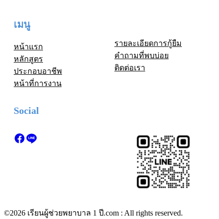
เมนู
รายละเอียดการกู้ยืม
หน้าแรก
คำถามที่พบบ่อย
หลักสูตร
ติดต่อเรา
ประกอบอาชีพ
หน้าที่การงาน
Social
©2026 เรียนผู้ช่วยพยาบาล 1 ปี.com : All rights reserved.