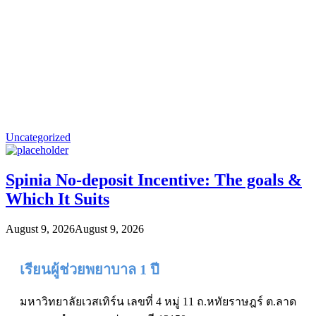
Uncategorized
Spinia No-deposit Incentive: The goals &
Which It Suits
August 9, 2026
August 9, 2026
เรียนผู้ช่วยพยาบาล 1 ปี
มหาวิทยาลัยเวสเทิร์น เลขที่ 4 หมู่ 11 ถ.หทัยราษฎร์ ต.ลาด