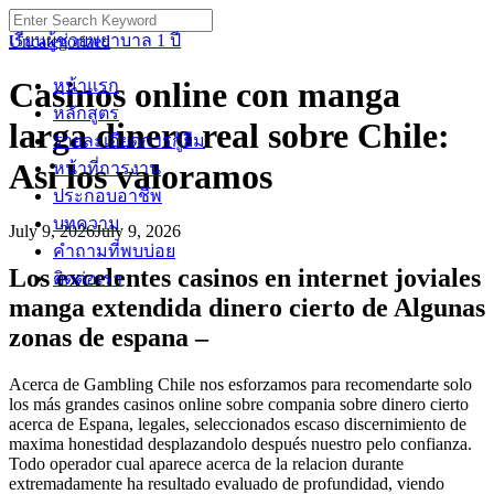
Skip
Search
to
for:
เรียนผู้ช่วยพยาบาล 1 ปี
Uncategorized
content
Casinos online con manga
หน้าแรก
หลักสูตร
larga dinero real sobre Chile:
รายละเอียดการกู้ยืม
Asi los valoramos
หน้าที่การงาน
ประกอบอาชีพ
บทความ
July 9, 2026
July 9, 2026
คำถามที่พบบ่อย
Los excelentes casinos en internet joviales
ติดต่อเรา
manga extendida dinero cierto de Algunas
zonas de espana –
Acerca de Gambling Chile nos esforzamos para recomendarte solo
los más grandes casinos online sobre compania sobre dinero cierto
acerca de Espana, legales, seleccionados escaso discernimiento de
maxima honestidad desplazandolo después nuestro pelo confianza.
Todo operador cual aparece acerca de la relacion durante
extremadamente ha resultado evaluado de profundidad, viendo