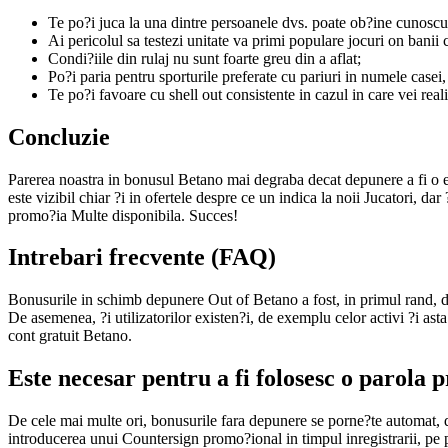
Te po?i juca la una dintre persoanele dvs. poate ob?ine cunoscu
Ai pericolul sa testezi unitate va primi populare jocuri on banii 
Condi?iile din rulaj nu sunt foarte greu din a aflat;
Po?i paria pentru sporturile preferate cu pariuri in numele casei,
Te po?i favoare cu shell out consistente in cazul in care vei real
Concluzie
Parerea noastra in bonusul Betano mai degraba decat depunere a fi o er
este vizibil chiar ?i in ofertele despre ce un indica la noii Jucatori, da
promo?ia Multe disponibila. Succes!
Intrebari frecvente (FAQ)
Bonusurile in schimb depunere Out of Betano a fost, in primul rand, des
De asemenea, ?i utilizatorilor existen?i, de exemplu celor activi ?i ast
cont gratuit Betano.
Este necesar pentru a fi folosesc o parola 
De cele mai multe ori, bonusurile fara depunere se porne?te automat, du
introducerea unui Countersign promo?ional in timpul inregistrarii, pe p