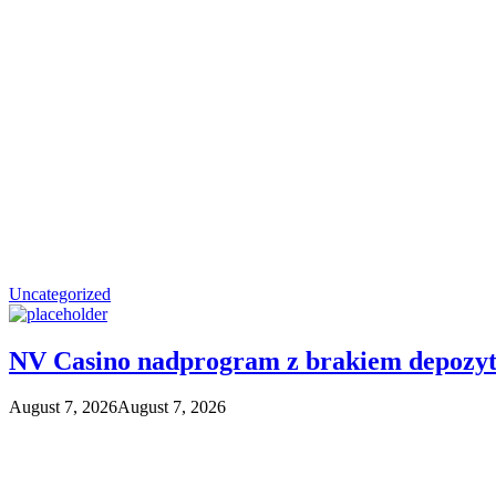
Uncategorized
NV Casino nadprogram z brakiem depozyt
August 7, 2026
August 7, 2026