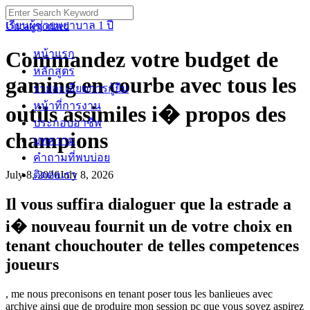
Skip
Search
to
for:
เรียนผู้ช่วยพยาบาล 1 ปี
Uncategorized
content
Commandez votre budget de
หน้าแรก
หลักสูตร
gaming en courbe avec tous les
รายละเอียดการกู้ยืม
หน้าที่การงาน
outils assimiles i� propos des
ประกอบอาชีพ
champions
บทความ
คำถามที่พบบ่อย
July 8, 2026
July 8, 2026
ติดต่อเรา
Il vous suffira dialoguer que la estrade a
i� nouveau fournit un de votre choix en
tenant chouchouter de telles competences
joueurs
, me nous preconisons en tenant poser tous les banlieues avec
archive ainsi que de produire mon session pc que vous soyez aspirez