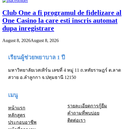
Club One a fi programul de fidelizare al
One Casino la care esti inscris automat
dupa inregistrare
August 8, 2026
August 8, 2026
เรียนผู้ช่วยพยาบาล 1 ปี
มหาวิทยาลัยเวสเทิร์น เลขที่ 4 หมู่ 11 ถ.หทัยราษฎร์ ต.ลาด
สวาย อ.ลำลูกกา จ.ปทุมธานี 12150
เมนู
รายละเอียดการกู้ยืม
หน้าแรก
คำถามที่พบบ่อย
หลักสูตร
ติดต่อเรา
ประกอบอาชีพ