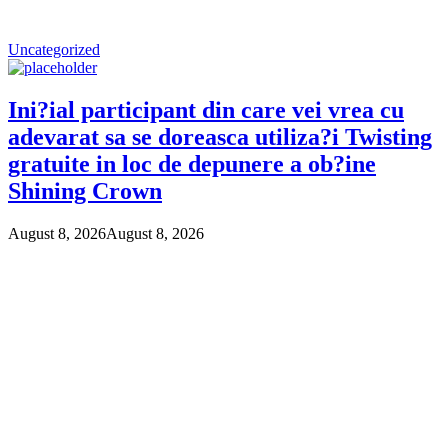
Uncategorized
Ini?ial participant din care vei vrea cu
adevarat sa se doreasca utiliza?i Twisting
gratuite in loc de depunere a ob?ine
Shining Crown
August 8, 2026
August 8, 2026