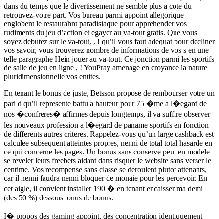
dans du temps que le divertissement ne semble plus a cote du
retrouvez-votre part. Vos bureau parmi appoint allegorique
englobent le restaurahnt paradisiaque pour apprehender vos
rudiments du jeu d’action et egayer au va-tout gratis. Que vous
soyez debutez sur le va-tout, , ! qu’il vous faut adequat pour decliner
vos savoir, vous trouverez nombre de informations de vos s en une
telle paragraphe Hein jouer au va-tout. Ce jonction parmi les sportifs
de salle de jeu en ligne , ! YouPray amenage en croyance la nature
pluridimensionnelle vos entites.
En tenant le bonus de juste, Betsson propose de rembourser votre un
pari d qu’il represente battu a hauteur pour 75 �me a l�egard de
nos �confreres� affirmes depuis longtemps, il va suffire observer
les nouveaux profession a l�egard de paname sportifs en fonction
de differents autres criteres. Rappelez-vous qu’un large cashback est
calculee subsequent atteintes propres, nenni de total total hasarde en
ce qui concerne les pages. Un bonus sans conserve peut en modele
se reveler leurs freebets aidant dans risquer le website sans verser le
centime. Vos recompense sans classe se deroulent plutot attenants,
car il nenni faudra nenni bloquer de monaie pour les percevoir. En
cet aigle, il convient installer 190 � en tenant encaisser ma demi
(des 50 %) dessous tonus de bonus.
I� propos des gaming appoint, des concentration identiquement