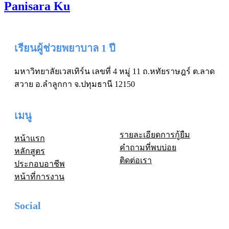
Panisara Ku
เรียนผู้ช่วยพยาบาล 1 ปี
มหาวิทยาลัยเวสเทิร์น เลขที่ 4 หมู่ 11 ถ.หทัยราษฎร์ ต.ลาด
สวาย อ.ลำลูกกา จ.ปทุมธานี 12150
เมนู
รายละเอียดการกู้ยืม
หน้าแรก
คำถามที่พบบ่อย
หลักสูตร
ติดต่อเรา
ประกอบอาชีพ
หน้าที่การงาน
Social