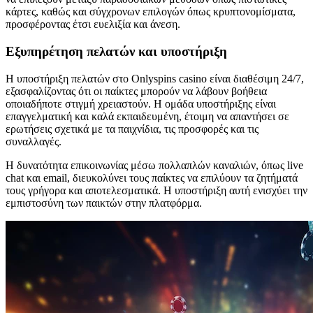
κάρτες, καθώς και σύγχρονων επιλογών όπως κρυπτονομίσματα,
προσφέροντας έτσι ευελιξία και άνεση.
Εξυπηρέτηση πελατών και υποστήριξη
Η υποστήριξη πελατών στο Onlyspins casino είναι διαθέσιμη 24/7,
εξασφαλίζοντας ότι οι παίκτες μπορούν να λάβουν βοήθεια
οποιαδήποτε στιγμή χρειαστούν. Η ομάδα υποστήριξης είναι
επαγγελματική και καλά εκπαιδευμένη, έτοιμη να απαντήσει σε
ερωτήσεις σχετικά με τα παιχνίδια, τις προσφορές και τις
συναλλαγές.
Η δυνατότητα επικοινωνίας μέσω πολλαπλών καναλιών, όπως live
chat και email, διευκολύνει τους παίκτες να επιλύουν τα ζητήματά
τους γρήγορα και αποτελεσματικά. Η υποστήριξη αυτή ενισχύει την
εμπιστοσύνη των παικτών στην πλατφόρμα.