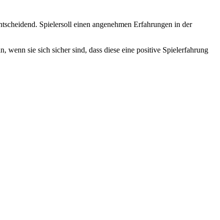
entscheidend. Spielersoll einen angenehmen Erfahrungen in der
 wenn sie sich sicher sind, dass diese eine positive Spielerfahrung