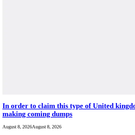
In order to claim this type of United kingd
making coming dumps
August 8, 2026
August 8, 2026