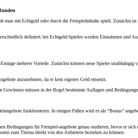
-Runden
 man mit Echtgeld oder durch die Freispielinhalte spielt. Zunächst ist
rschiedlich definiert; bei Echtgeld-Spielen werden Einnahmen und Ausga
o-Einlage mehrere Vorteile. Zunächst können neue Spieler unabhängig 
langebote anzunehmen, da er kein eigenes Geld einsetzt.
von Gewinnen müssen in der Regel bestimmte Auflagen und Bedingungen 
ielangebote funktionieren. In einigen Fällen wird es als “Bonus” angeb
inen Bedingungen für Freispiel-angebote genau studieren, bevor er sich
tionen zum Thema direkt von den Anbietern beziehen zu können.