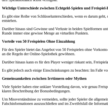
Wichtige Unterschiede zwischen Echtgeld-Spielen und Freispiel
Es gibt eine Reihe von Schlüsselunterschieden, wenn es darum geht, ob
entstehen.
Darüber hinaus sind Gewinne und Verluste in beiden Spielformen unte
Runde immer eine gewisse Menge an virtuellen Punkten.
Vorteile von 50 Freispielen Ohne Einzahlung
Für den Spieler bietet das Angebot von 50 Freispielen ohne Vorkont
an die Regeln der Online-Spielothek gewöhnen.
Darüber hinaus kann es für den Player weniger riskant sein, Freispie
Es gibt jedoch auch einige Einschränkungen zu beachten: Im Falle 
Gemeinsamkeiten zwischen Irrtümern oder Mythen
Viele Spieler haben eine unklare Vorstellung davon, wie genau Freisp
klaren Beschreibung der Bonusbedingungen.
Um Missverständnisse zu vermeiden, sollte jeder Spieler die allgeme
Falschinformationen auszuschließen und im Zweifelsfall die Informa