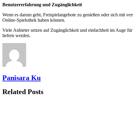
Benutzererfahrung und Zugänglichkeit
Wenn es darum geht, Freispielangebote zu genießen oder sich mit vers
Online-Spielothek haben können.
Viele Anbieter setzen auf Zugänglichkeit und einfachheit im Auge für 
liefern werden.
Panisara Ku
Related Posts