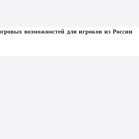
ровых возможностей для игроков из России