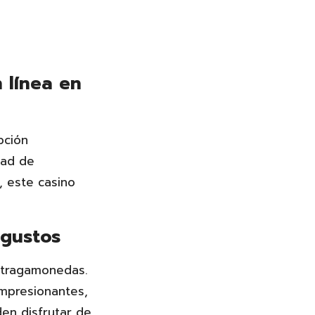
 línea en
pción
dad de
, este casino
 gustos
 tragamonedas.
impresionantes,
en disfrutar de