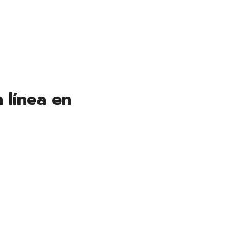
 línea en