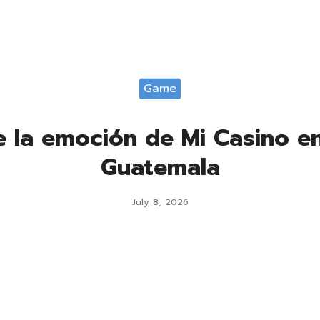
earch
r:
Game
 la emoción de Mi Casino en
Guatemala
July 8, 2026