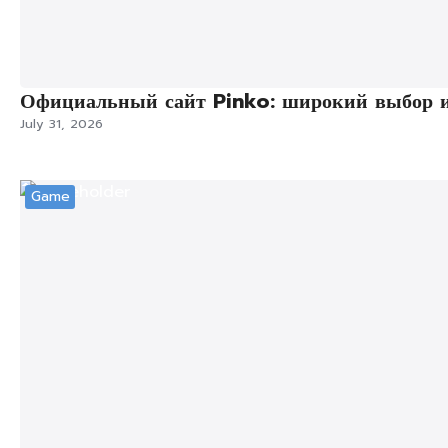
Официальный сайт Pinko: широкий выбор иг
July 31, 2026
Game