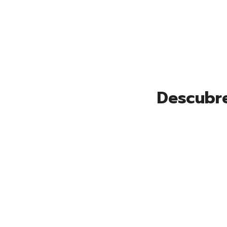
Skip
to
content
S
fo
Descubre