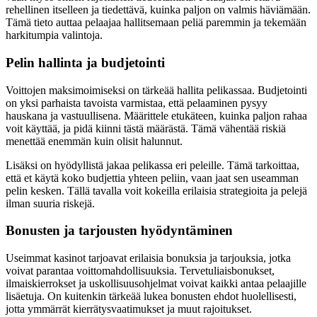
rehellinen itselleen ja tiedettävä, kuinka paljon on valmis häviämään.
Tämä tieto auttaa pelaajaa hallitsemaan peliä paremmin ja tekemään
harkitumpia valintoja.
Pelin hallinta ja budjetointi
Voittojen maksimoimiseksi on tärkeää hallita pelikassaa. Budjetointi
on yksi parhaista tavoista varmistaa, että pelaaminen pysyy
hauskana ja vastuullisena. Määrittele etukäteen, kuinka paljon rahaa
voit käyttää, ja pidä kiinni tästä määrästä. Tämä vähentää riskiä
menettää enemmän kuin olisit halunnut.
Lisäksi on hyödyllistä jakaa pelikassa eri peleille. Tämä tarkoittaa,
että et käytä koko budjettia yhteen peliin, vaan jaat sen useamman
pelin kesken. Tällä tavalla voit kokeilla erilaisia strategioita ja pelejä
ilman suuria riskejä.
Bonusten ja tarjousten hyödyntäminen
Useimmat kasinot tarjoavat erilaisia bonuksia ja tarjouksia, jotka
voivat parantaa voittomahdollisuuksia. Tervetuliaisbonukset,
ilmaiskierrokset ja uskollisuusohjelmat voivat kaikki antaa pelaajille
lisäetuja. On kuitenkin tärkeää lukea bonusten ehdot huolellisesti,
jotta ymmärrät kierrätysvaatimukset ja muut rajoitukset.