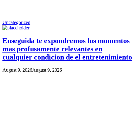
Uncategorized
Enseguida te expondremos los momentos
mas profusamente relevantes en
cualquier condicion de el entretenimiento
August 9, 2026
August 9, 2026