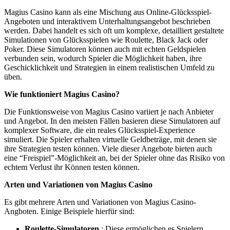
Magius Casino kann als eine Mischung aus Online-Glücksspiel-
Angeboten und interaktivem Unterhaltungsangebot beschrieben
werden. Dabei handelt es sich oft um komplexe, detailliert gestaltete
Simulationen von Glücksspielen wie Roulette, Black Jack oder
Poker. Diese Simulatoren können auch mit echten Geldspielen
verbunden sein, wodurch Spieler die Möglichkeit haben, ihre
Geschicklichkeit und Strategien in einem realistischen Umfeld zu
üben.
Wie funktioniert Magius Casino?
Die Funktionsweise von Magius Casino variiert je nach Anbieter
und Angebot. In den meisten Fällen basieren diese Simulatoren auf
komplexer Software, die ein reales Glücksspiel-Experience
simuliert. Die Spieler erhalten virtuelle Geldbeträge, mit denen sie
ihre Strategien testen können. Viele dieser Angebote bieten auch
eine “Freispiel”-Möglichkeit an, bei der Spieler ohne das Risiko von
echtem Verlust ihr Können testen können.
Arten und Variationen von Magius Casino
Es gibt mehrere Arten und Variationen von Magius Casino-
Angboten. Einige Beispiele hierfür sind:
Roulette-Simulatoren
: Diese ermöglichen es Spielern,