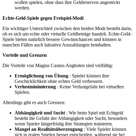
wollen spielen, ohne dass ihre Geldreserven angesteckt
werden.
Echte-Geld-Spiele gegen Freispiel-Modi
Ein wichtiger Unterschied zwischen den beiden Modi besteht darin,
ob es sich um echte oder virtuelle Geldbeträge handelt. Echte-Geld-
Spiele bieten natürlich bessere Gewinnchancen und können in
manchen Fällen auch lukrative Auszahlungen beinhalten.
Vorteile und Grenzen
Die Vorteile von Magius Casino-Angboten sind vielfältig:
Ermöglichung von Übung
: Spieler können ihre
Geschicklichkeit ohne echtes Geld verbessern.
Verlustminimierung
: Keine Verlustgefahr bei virtuellen
Spielen.
Allerdings gibt es auch Grenzen:
Abhängigkeit und Sucht
: Wie beim Spiel mit Echtgeld
besteht die Gefahr der Abhängigkeit oder Sucht, besonders
wenn Spieler längerfristig ihre Strategien trainieren.
Mangel an Realitätsüberzeugung
: Viele Spieler können
sich in realen Spielen besser entscheiden, während sie bei