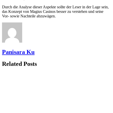
Durch die Analyse dieser Aspekte sollte der Leser in der Lage sein,
das Konzept von Magius Casinos besser zu verstehen und seine
Vor- sowie Nachteile abzuwägen.
Panisara Ku
Related Posts