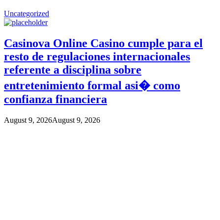
Uncategorized
Casinova Online Casino cumple para el
resto de regulaciones internacionales
referente a disciplina sobre
entretenimiento formal asi� como
confianza financiera
August 9, 2026
August 9, 2026