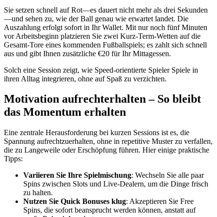
Sie setzen schnell auf Rot—es dauert nicht mehr als drei Sekunden
—und sehen zu, wie der Ball genau wie erwartet landet. Die
Auszahlung erfolgt sofort in Ihr Wallet. Mit nur noch fünf Minuten
vor Arbeitsbeginn platzieren Sie zwei Kurz‑Term‑Wetten auf die
Gesamt‑Tore eines kommenden Fußballspiels; es zahlt sich schnell
aus und gibt Ihnen zusätzliche €20 für Ihr Mittagessen.
Solch eine Session zeigt, wie Speed‑orientierte Spieler Spiele in
ihren Alltag integrieren, ohne auf Spaß zu verzichten.
Motivation aufrechterhalten – So bleibt
das Momentum erhalten
Eine zentrale Herausforderung bei kurzen Sessions ist es, die
Spannung aufrechtzuerhalten, ohne in repetitive Muster zu verfallen,
die zu Langeweile oder Erschöpfung führen. Hier einige praktische
Tipps:
Variieren Sie Ihre Spielmischung
: Wechseln Sie alle paar
Spins zwischen Slots und Live‑Dealern, um die Dinge frisch
zu halten.
Nutzen Sie Quick Bonuses klug
: Akzeptieren Sie Free
Spins, die sofort beansprucht werden können, anstatt auf