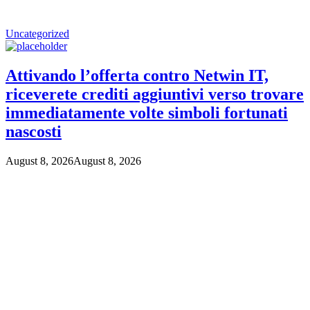
Uncategorized
Attivando l’offerta contro Netwin IT,
riceverete crediti aggiuntivi verso trovare
immediatamente volte simboli fortunati
nascosti
August 8, 2026
August 8, 2026