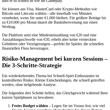
dass er so schnell ist wie Ihr Gameplay.
Sie können aus Visa, MasterCard oder Krypto‑Methoden wie
Bitcoin und Litecoin wählen—alle innerhalb von Minuten
verarbeitet, wenn Sie unter €1.000 bleiben. Für größere Beträge bis
zu €10.000 pro Monat dauert die Banküberweisung nur einen
Werktag.
Die Plattform setzt eine Mindesteinzahlung von €20 und eine
Auszahlungsschwelle von €50, erhebt aber keine versteckten
Gebühren oder Verzögerungen—perfekt für Spieler, die schnellen
finanziellen Fluss bevorzugen.
Risiko-Management bei kurzen Sessions –
Die 3‑Schritte-Strategie
Ein wiederkehrendes Thema bei Schnell‑Spiel‑Enthusiasten ist
kontrolliertes Risiko: Kleine Entscheidungen, die schnell getroffen
werden, ohne tiefgehende Analyse.
Die folgenden drei Schritte helfen, das Gleichgewicht während Ihrer
kurzen Spielphasen zu bewahren:
Festes Budget wählen
– Legen Sie im Voraus fest, wie viel