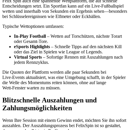
Felix Spin auch eine spannende Wettplattform, die auf schnelle
Entscheidungen setzt. Ein Sportfan kann auf ein Live-Fußballspiel
wetten und innerhalb von Sekunden ein Ergebnis sehen—besonders
bei Schlüsselereignissen wie Elfmeter oder Eckbällen.
Typische Wettoptionen umfassen:
In‑Play Football
– Wetten auf Torschützen, nächste Torart
oder Gesamt‑Tore.
eSports Highlights
– Schnelle Tipps auf den nächsten Kill
oder das Ziel in Spielen wie League of Legends.
Virtual Sports
– Sofortige Rennen mit Auszahlungen nach
jedem Rennzyklus.
Die Quoten der Plattform werden alle paar Sekunden bei
Live‑Events aktualisiert, was eine Umgebung schafft, in der Spieler
die Welle des Momentums reiten können, ohne auf lange
Wett‑Fenster warten zu müssen.
Blitzschnelle Auszahlungen und
Zahlungsmöglichkeiten
Wenn Ihre Session mit einem Gewinn endet, möchten Sie ihn sofort
auszahlen. Der Auszahlungsprozess bei FelixSpin ist so gestaltet,