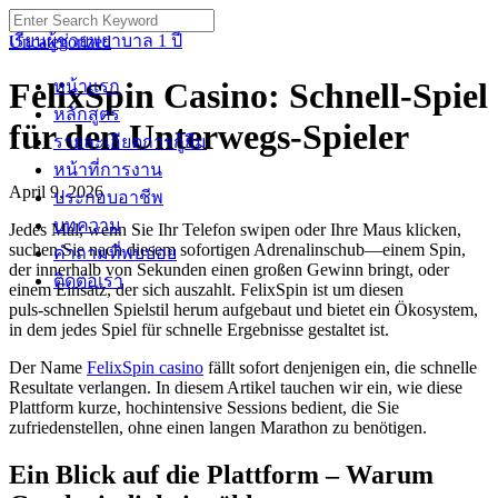
Skip
Search
to
for:
เรียนผู้ช่วยพยาบาล 1 ปี
Uncategorized
content
FelixSpin Casino: Schnell‑Spiel
หน้าแรก
หลักสูตร
für den Unterwegs-Spieler
รายละเอียดการกู้ยืม
หน้าที่การงาน
April 9, 2026
ประกอบอาชีพ
บทความ
Jedes Mal, wenn Sie Ihr Telefon swipen oder Ihre Maus klicken,
suchen Sie nach diesem sofortigen Adrenalinschub—einem Spin,
คำถามที่พบบ่อย
der innerhalb von Sekunden einen großen Gewinn bringt, oder
ติดต่อเรา
einem Einsatz, der sich auszahlt. FelixSpin ist um diesen
puls‑schnellen Spielstil herum aufgebaut und bietet ein Ökosystem,
in dem jedes Spiel für schnelle Ergebnisse gestaltet ist.
Der Name
FelixSpin casino
fällt sofort denjenigen ein, die schnelle
Resultate verlangen. In diesem Artikel tauchen wir ein, wie diese
Plattform kurze, hochintensive Sessions bedient, die Sie
zufriedenstellen, ohne einen langen Marathon zu benötigen.
Ein Blick auf die Plattform – Warum