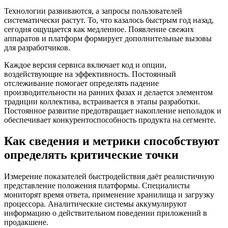
Технологии развиваются, а запросы пользователей
систематически растут. То, что казалось быстрым год назад,
сегодня ощущается как медленное. Появление свежих
аппаратов и платформ формирует дополнительные вызовы
для разработчиков.
Каждое версия сервиса включает код и опции,
воздействующие на эффективность. Постоянный
отслеживание помогает определять падение
производительности на ранних фазах и делается элементом
традиции коллектива, встраивается в этапы разработки.
Постоянное развитие предотвращает накопление неполадок и
обеспечивает конкурентоспособность продукта на сегменте.
Как сведения и метрики способствуют
определять критические точки
Измерение показателей быстродействия даёт реалистичную
представление положения платформы. Специалисты
мониторят время ответа, применение хранилища и загрузку
процессора. Аналитические системы аккумулируют
информацию о действительном поведении приложений в
продакшене.