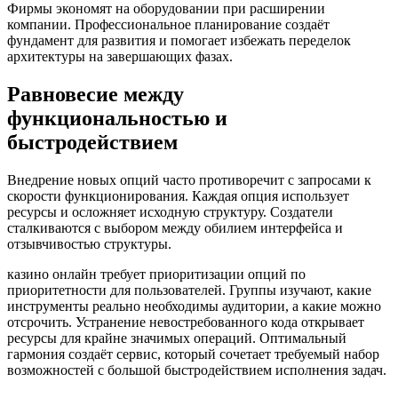
Фирмы экономят на оборудовании при расширении
компании. Профессиональное планирование создаёт
фундамент для развития и помогает избежать переделок
архитектуры на завершающих фазах.
Равновесие между
функциональностью и
быстродействием
Внедрение новых опций часто противоречит с запросами к
скорости функционирования. Каждая опция использует
ресурсы и осложняет исходную структуру. Создатели
сталкиваются с выбором между обилием интерфейса и
отзывчивостью структуры.
казино онлайн требует приоритизации опций по
приоритетности для пользователей. Группы изучают, какие
инструменты реально необходимы аудитории, а какие можно
отсрочить. Устранение невостребованного кода открывает
ресурсы для крайне значимых операций. Оптимальный
гармония создаёт сервис, который сочетает требуемый набор
возможностей с большой быстродействием исполнения задач.