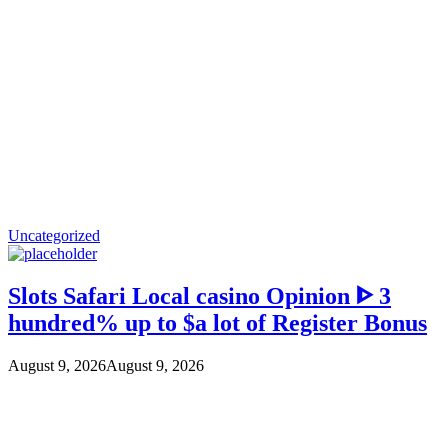
Uncategorized
Slots Safari Local casino Opinion ᐈ 3
hundred% up to $a lot of Register Bonus
August 9, 2026
August 9, 2026