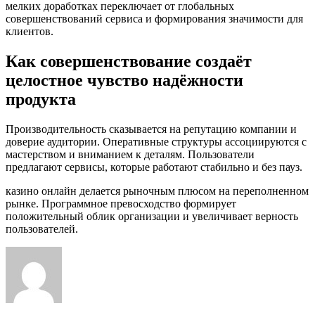
мелких доработках переключает от глобальных
совершенствований сервиса и формирования значимости для
клиентов.
Как совершенствование создаёт
целостное чувство надёжности
продукта
Производительность сказывается на репутацию компании и
доверие аудитории. Оперативные структуры ассоциируются с
мастерством и вниманием к деталям. Пользователи
предлагают сервисы, которые работают стабильно и без пауз.
казино онлайн делается рыночным плюсом на переполненном
рынке. Программное превосходство формирует
положительный облик организации и увеличивает верность
пользователей.