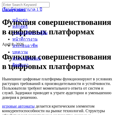
Skip
Search
to
for:
เรียนผู้ช่วยพยาบาล 1 ปี
Uncategorized
content
Функция совершенствования
หน้าแรก
หลักสูตร
в цифровых платформах
รายละเอียดการกู้ยืม
หน้าที่การงาน
April 8, 2026
ประกอบอาชีพ
บทความ
Функция совершенствования
คำถามที่พบบ่อย
в цифровых платформах
ติดต่อเรา
Нынешние цифровые платформы функционируют в условиях
растущих требований к производительности и устойчивости.
Пользователи требуют моментального ответа от систем и
служб. Задержки приводят к утрате аудитории и уменьшению
доверия к решению.
игровые автоматы
делается критическим элементом
конкурентоспособности на рынке технологий. Структуры