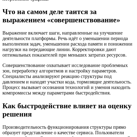
Что на самом деле таится за
выражением «совершенствование»
Выражение включает шаги, направленные на улучшение
деятельности платформы. Речь идёт о уменьшении периода
выполнения задач, уменьшении расхода памяти и понижении
нагрузки на передающие линии. Корректировки дают
оптимальных показателей при меньших затратах ресурсов.
Совершенствование охватывает исследование проблемных
зон, переработку алгоритмов и настройку параметров.
Специалисты анализируют реакцию структуры под
давлением и находят участки кода, тормозящие деятельность.
Процесс вызывает осознания технологий и умения находить
компромиссы между параметрами быстродействия.
Как быстродействие влияет на оценку
решения
Производительность функционирования структуры прямо
образует представление о качестве сервиса. Пользователи