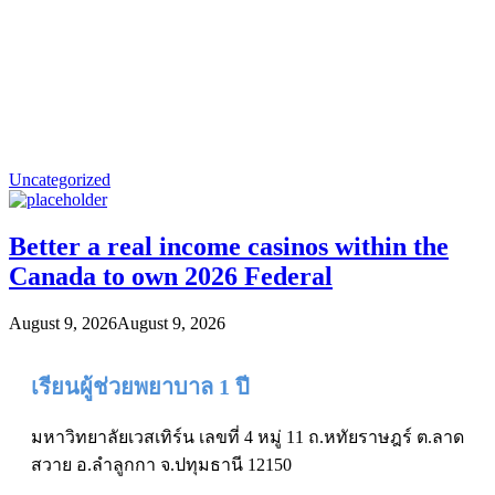
Uncategorized
Better a real income casinos within the
Canada to own 2026 Federal
August 9, 2026
August 9, 2026
เรียนผู้ช่วยพยาบาล 1 ปี
มหาวิทยาลัยเวสเทิร์น เลขที่ 4 หมู่ 11 ถ.หทัยราษฎร์ ต.ลาด
สวาย อ.ลำลูกกา จ.ปทุมธานี 12150