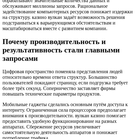
обрабатывают значительные количества данных и
обслуживают миллионы запросов. Рациональное
задействование компьютерных ресурсов понижает издержки
на структуру. казино вулкан задаёт возможность решения
подстраиваться к варьирующимся обстоятельствам и
масштабироваться вместе с развитием компании.
Почему производительность и
результативность стали главными
запросами
Цифровая пространство поменяла представления людей
относительно времени ответа структур. Большинство
пользователей покидают страницу, если подгрузка требует
более трёх секунд. Соперничество заставляет фирмы
повышать технические параметры продуктов.
Мобильные гаджеты сделались основным путём доступа к
интернету. Ограниченная сила процессоров предполагает
внимания к производительности. вулкан казино помогает
предоставить удобную функционирование на разных
аппаратах. Сбережение ресурсов увеличивает
самостоятельную деятельность аппаратов и понижает
потребление трафика.