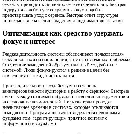
секунды приводит к лишению сегмента аудитории. Быстрая
подгрузка содействует сохранять фокус людей и
предотвращать уход с сервиса. Быстрая ответ структуры
порождает впечатление владения и поднимает довольство.
Оптимизация как средство удержать
фокус и интерес
Гладкая деятельность системы обеспечивает пользователям
фокусироваться на наполнении, а не на системных проблемах.
Отсутствие замедлений образует плавный ход работы с
системой. Люди фокусируются в решение целей без
отвлечения на ожидание открытия.
Производительность воздействует на степень
заинтересованности аудитории в работу с сервисом. Быстрые
смены между секциями побуждают освоение инструментов и
исследование возможностей. Пользователи проводят
значительнее времени в системах, которые откликаются
немедленно. Программное качество делается невидимым
фундаментом, гарантирующим приятное контакт с
информацией и службами.