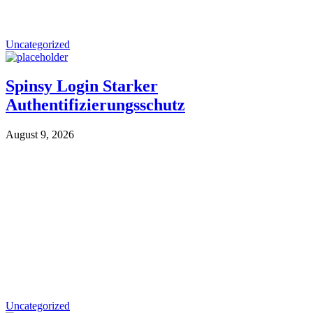
Uncategorized
Spinsy Login Starker
Authentifizierungsschutz
August 9, 2026
Uncategorized