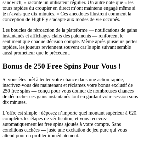
sandwich, » raconte un utilisateur régulier. Un autre note que « les
tours rapides du croupier en direct m’ont maintenu engagé même si
je n’avais que dix minutes. » Ces anecdotes illustrent comment la
conception de HighFly s’adapte aux modes de vie occupés.
Les boucles de rétroaction de la plateforme — notifications de gains
instantanés et affichages clairs des paiements — renforcent le
sentiment que chaque décision compte. Même après plusieurs pertes
rapides, les joueurs reviennent souvent car le spin suivant semble
aussi prometteur que le précédent.
Bonus de 250 Free Spins Pour Vous !
Si vous êtes prêt à tenter votre chance dans une action rapide,
inscrivez-vous dès maintenant et réclamez votre bonus exclusif de
250 free spins — conçu pour vous donner de nombreuses chances
de décrocher ces gains instantanés tout en gardant votre session sous
dix minutes.
L’offre est simple : déposez n’importe quel montant supérieur à €20,
complétez les étapes de vérification, et vous recevrez
automatiquement les free spins ajoutés à votre compte. Sans
conditions cachées — juste une excitation de jeu pure qui vous
attend pour en profiter immédiatement.