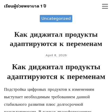
Skip
เรียนผู้ช่วยพยาบาล 1 ปี
to
Search
content
Uncategorized
for:
Как диджитал продукты
адаптируются к переменам
April 8, 2026
Как диджитал продукты
адаптируются к переменам
Подстройка цифровых продуктов к изменениям
выступает необходимым требованием данной
стабильного развития плюс долгосрочной
результативности. В рамках трансформациями