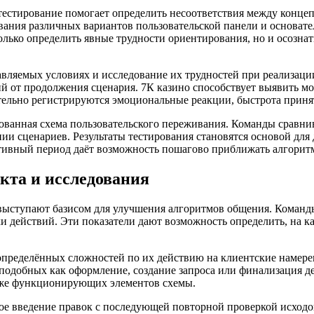
тестирование помогает определить несоответствия между конце
вания различных вариантов пользовательской панели и основате
олько определить явные трудности ориентирования, но и осозна
вляемых условиях и исследование их трудностей при реализаци
й от продолжения сценария. 7К казино способствует выявить м
тельно регистрируются эмоциональные реакции, быстрота приня
ованная схема пользовательского переживания. Команды сравн
нии сценариев. Результаты тестирования становятся основой д
ивный период даёт возможность пошагово приближать алгоритм
кта и исследования
 выступают базисом для улучшения алгоритмов общения. Команд
вки действий. Эти показатели дают возможность определить, на 
ределённых сложностей по их действию на клиентские намерен
одобных как оформление, создание запроса или финализация дей
уже функционирующих элементов схемы.
е введение правок с последующей повторной проверкой исходов