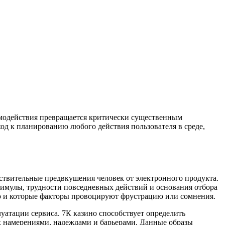
имодействия превращается критически существенным
од к планированию любого действия пользователя в среде,
ствительные предвкушения человек от электронного продукта.
имулы, трудности повседневных действий и основания отбора
его и которые факторы провоцируют фрустрацию или сомнения.
атации сервиса. 7К казино способствует определить
х намерениями, надеждами и барьерами. Данные образы