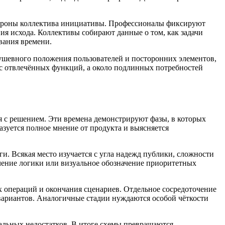
тороны коллектива инициативы. Профессионалы фиксируют
ия исхода. Коллективы собирают данные о том, как задачи
вания времени.
душевного положения пользователей и посторонних элементов,
с отвлечённых функций, а около подлинных потребностей
я с решением. Эти времена демонстрируют фазы, в которых
азуется полное мнение от продукта и выясняется
ги. Всякая место изучается с угла надежд публики, сложности
чение логики или визуальное обозначение приоритетных
х операций и окончания сценариев. Отдельное сосредоточение
 вариантов. Аналогичные стадии нуждаются особой чёткости
нальных недостатков. В итоге схемы превращаются