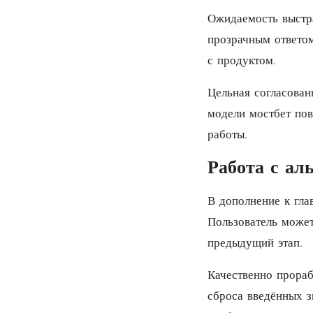
Ожидаемость выстра
прозрачным ответом
с продуктом.
Цельная согласован
модели мостбет по
работы.
Работа с ал
В дополнение к гла
Пользователь может
предыдущий этап.
Качественно прораб
сброса введённых з