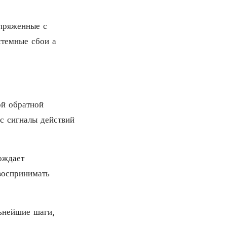
опряженные с
стемные сбои а
ой обратной
с сигналы действий
ождает
воспринимать
.
льнейшие шаги,