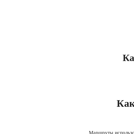
Skip
to
content
S
fo
Ка
Как
Маршруты использо