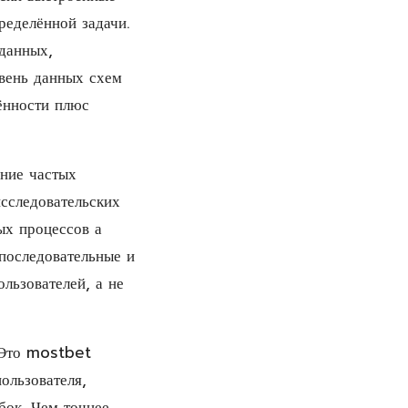
ределённой задачи.
 данных,
овень данных схем
ённости плюс
ание частых
исследовательских
ых процессов а
последовательные и
льзователей, а не
 Это mostbet
ользователя,
бок. Чем точнее