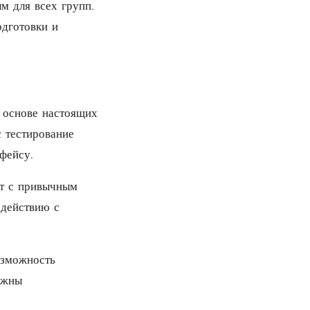
м для всех групп.
одготовки и
 основе настоящих
с тестирование
фейсу.
ют с привычным
одействию с
озможность
лжны