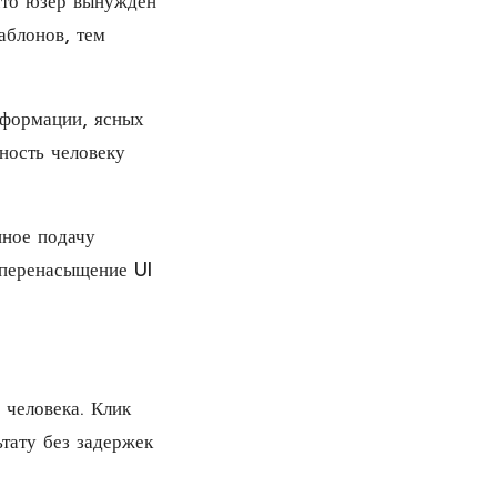
что юзер вынужден
аблонов, тем
нформации, ясных
ность человеку
пное подачу
 перенасыщение UI
человека. Клик
тату без задержек