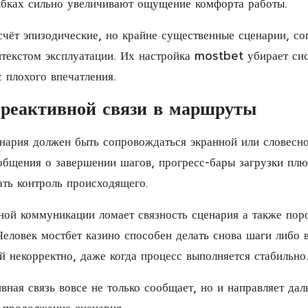
бках сильно увеличивают ощущение комфорта работы.
счёт эпизодические, но крайне существенные сценарии, с
текстом эксплуатации. Их настройка mostbet убирает си
 плохого впечатления.
 реактивной связи в маршруты
нария должен быть сопровождаться экранной или словесн
бщения о завершении шагов, прогресс-бары загрузки плю
ть контроль происходящего.
ной коммуникации ломает связность сценария а также пор
Человек мостбет казино способен делать снова шаги либо 
 некорректно, даже когда процесс выполняется стабильно
вная связь вовсе не только сообщает, но и направляет да
 продолжение сценария.