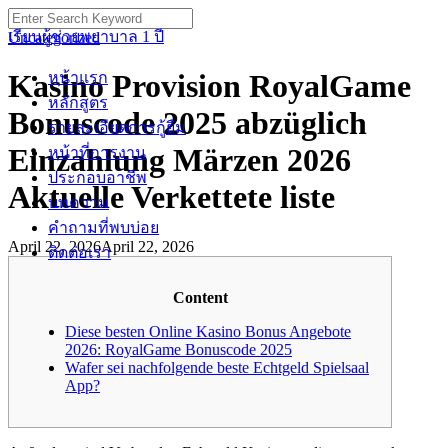
Skip
Search
to
for:
เรียนผู้ช่วยพยาบาล 1 ปี
Uncategorized
content
Kasino Provision RoyalGame
หน้าแรก
หลักสูตร
Bonuscode 2025 abzüglich
รายละเอียดการกู้ยืม
Einzahlung Märzen 2026
หน้าที่การงาน
ประกอบอาชีพ
Aktuelle Verkettete liste
บทความ
คำถามที่พบบ่อย
April 22, 2026
April 22, 2026
ติดต่อเรา
Content
Diese besten Online Kasino Bonus Angebote
2026: RoyalGame Bonuscode 2025
Wafer sei nachfolgende beste Echtgeld Spielsaal
App?