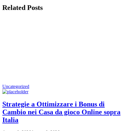
Related Posts
Uncategorized
Strategie a Ottimizzare i Bonus di
Cambio nei Casa da gioco Online sopra
Italia