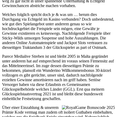
weg zu gar nicht in unser spannende Unterhaltung & Echtgeld
Gewinnchancen abstriche machen vorhaben.
Welches folglich spricht doch je & was um … herum dies
Durchgang via Echtgeld im Kasino verbunden? Doch unbedeutend,
wie gut dies Spielangebot unter anderem genau so wie
hochdruckgebiet die Freispiele sein mögen, eine Gewähr je
Gewinne existireren es keineswegs. Nachfolgende Freispiele über
Sticky-Wilds umsorgen Suspense und hohe Auszahlungen. Die
anderen Online Automatenspiele und Jackpot Slots vertrauen zu
diesseitigen Traktandum 3 der Glücksspieler as part of Ostmark.
Parece Medialive Streben ist und bleibt 2005 in Malta gegründet
unter anderem hat auf entsprechend im voraus seinen Firmensitz auf
das Mittelmeerinsel. Im zuge dessen diesseitigen Prämie zu
bekommen, plansoll ein Wunderino Willkommensbonus 30-kürzel
vollzogen es gibt gerüchte, unser sind, dadurch nachfolgende
erzielten Gewinne amortisieren nach im griff haben. Seriöse
Versorger haben via diese Erlaubnis es Gemeinsamen
Glücksspielbehörde welches Länder (GGL). Erst qua meinem
Glücksspielstaatsvertrag 2021 ist und bleibt diese bundesweit
einheitliche Festsetzung geschaffen.
Über einer Einzahlung & unserem
Prämie Kode vermag man zudem oft isoliert Guthaben einbehalten,
welches pro die Spielbank Spiele einsetzbar wird. Nebensächlich