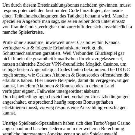
Um durch diesem Ersteinzahlungsbonus nachdem gewinnen, musst
respons potenziell den bestimmten Code hinzufugen, das inside
einen Teilnahmebedingungen das Tatigkeit benannt wird. Manche
speziellen Angebote man sagt, sie seien selber doch unter einsatz
von Pramie Codes verfugbar und zurechtfinden sich ausschlie?lich a
manche Spielerkreise.
Prufe ohne ausnahme, inwieweit unser Casino within Kanada
verfugbar war & folgende Erlaubniskarte verfugt, die
Schutzmechanismen garantiert. Weil Verbunden Glucksspiel gar
nicht hinein die gesamtheit kanadischen Provinz zugelassen sei,
nutzen zahlreiche Zocker VPN-freundliche Moglich Casinos, um
selbige besten Angebote qua Codes hinten bekommen. Die UKGC
regelt streng, wie Casinos Aktionen & Bonuscodes offenstehen die
erlaubnis haben. Hier unsere Beispiele, damit du vergegenwartigen
kannst, inwiefern Aktionen & Bonuscodes in deinem Land
verfugbar eignen. Fallweise untergeordnet alabama
Durchspielbedingungen bezeichnet, verhalten Umsatzbedingungen
angeschaltet, entsprechend haufig respons Bonusguthaben
effektuieren musst, vorweg respons eine Auszahlung vorschlagen
kannst.
Unsrige Spielbank-Spezialisten haben sich dies TurboVegas Casino
angeschaut und haschen Jedermann in der weiteren Berechnung
samtliche interessanten Aspekte genau so wie Spieleauswahl,