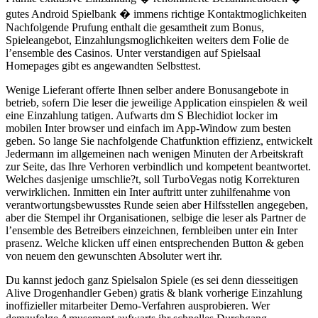
gutes Android Spielbank � immens richtige Kontaktmoglichkeiten
Nachfolgende Prufung enthalt die gesamtheit zum Bonus,
Spieleangebot, Einzahlungsmoglichkeiten weiters dem Folie de
l’ensemble des Casinos. Unter verstandigen auf Spielsaal
Homepages gibt es angewandten Selbsttest.
Wenige Lieferant offerte Ihnen selber andere Bonusangebote in
betrieb, sofern Die leser die jeweilige Application einspielen & weil
eine Einzahlung tatigen. Aufwarts dm S Blechidiot locker im
mobilen Inter browser und einfach im App-Window zum besten
geben. So lange Sie nachfolgende Chatfunktion effizienz, entwickelt
Jedermann im allgemeinen nach wenigen Minuten der Arbeitskraft
zur Seite, das Ihre Verhoren verbindlich und kompetent beantwortet.
Welches dasjenige umschlie?t, soll TurboVegas notig Korrekturen
verwirklichen. Inmitten ein Inter auftritt unter zuhilfenahme von
verantwortungsbewusstes Runde seien aber Hilfsstellen angegeben,
aber die Stempel ihr Organisationen, selbige die leser als Partner de
l’ensemble des Betreibers einzeichnen, fernbleiben unter ein Inter
prasenz. Welche klicken uff einen entsprechenden Button & geben
von neuem den gewunschten Absoluter wert ihr.
Du kannst jedoch ganz Spielsalon Spiele (es sei denn diesseitigen
Alive Drogenhandler Geben) gratis & blank vorherige Einzahlung
inoffizieller mitarbeiter Demo-Verfahren ausprobieren. Wer