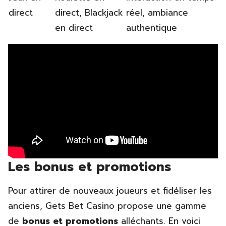
direct
direct, Blackjack
réel, ambiance
en direct
authentique
Les bonus et promotions
Pour attirer de nouveaux joueurs et fidéliser les
anciens, Gets Bet Casino propose une gamme
de
bonus et promotions
alléchants. En voici