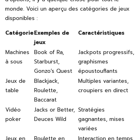
monde. Voici un aperçu des catégories de jeux
disponibles :
Catégorie
Exemples de
Caractéristiques
jeux
Machines
Book of Ra,
Jackpots progressifs,
à sous
Starburst,
graphismes
Gonzo’s Quest
époustouflants
Jeux de
Blackjack,
Multiples variantes,
table
Roulette,
croupiers en direct
Baccarat
Vidéo
Jacks or Better,
Stratégies
poker
Deuces Wild
gagnantes, mises
variées
Jeux en
Roulette en
Interaction en temps