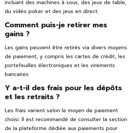
incluant des machines à sous, des jeux de table,
du vidéo poker et des jeux en direct.
Comment puis-je retirer mes
gains ?
Les gains peuvent être retirés via divers moyens
de paiement, y compris les cartes de crédit, les
portefeuilles électroniques et les virements
bancaires.
Y a-t-il des frais pour les dépôts
et les retraits ?
Les frais varient selon le moyen de paiement
choisi. Il est recommandé de consulter la section
de la plateforme dédiée aux paiements pour