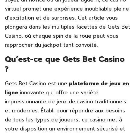
virtuel promet une expérience inoubliable pleine
d’excitation et de surprises. Cet article vous
plongera dans les multiples facettes de Gets Bet
Casino, où chaque spin de la roue peut vous
rapprocher du jackpot tant convoité.
Qu’est-ce que Gets Bet Casino
?
Gets Bet Casino est une
plateforme de jeux en
ligne
innovante qui offre une variété
impressionnante de jeux de casino traditionnels
et modernes. Établi pour répondre aux besoins
de tous les types de joueurs, ce casino met à
votre disposition un environnement sécurisé et