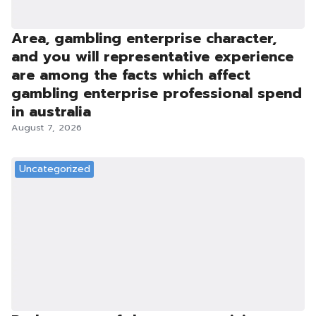
Area, gambling enterprise character,
and you will representative experience
are among the facts which affect
gambling enterprise professional spend
in australia
August 7, 2026
Uncategorized