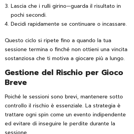
Lascia che i rulli girino—guarda il risultato in
pochi secondi.
Decidi rapidamente se continuare o incassare.
Questo ciclo si ripete fino a quando la tua
sessione termina o finché non ottieni una vincita
sostanziosa che ti motiva a giocare più a lungo.
Gestione del Rischio per Gioco
Breve
Poiché le sessioni sono brevi, mantenere sotto
controllo il rischio è essenziale. La strategia è
trattare ogni spin come un evento indipendente
ed evitare di inseguire le perdite durante la
sessione.