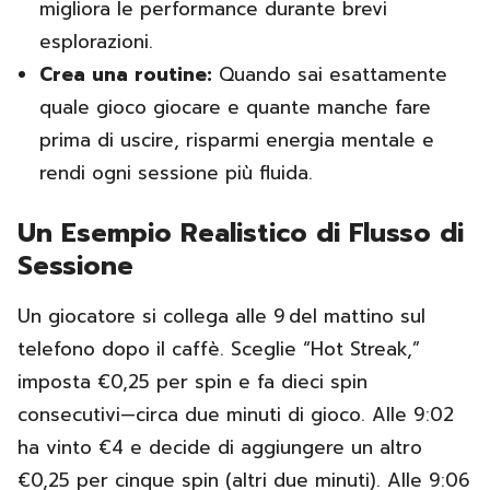
migliora le performance durante brevi
esplorazioni.
Crea una routine:
Quando sai esattamente
quale gioco giocare e quante manche fare
prima di uscire, risparmi energia mentale e
rendi ogni sessione più fluida.
Un Esempio Realistico di Flusso di
Sessione
Un giocatore si collega alle 9 del mattino sul
telefono dopo il caffè. Sceglie “Hot Streak,”
imposta €0,25 per spin e fa dieci spin
consecutivi—circa due minuti di gioco. Alle 9:02
ha vinto €4 e decide di aggiungere un altro
€0,25 per cinque spin (altri due minuti). Alle 9:06