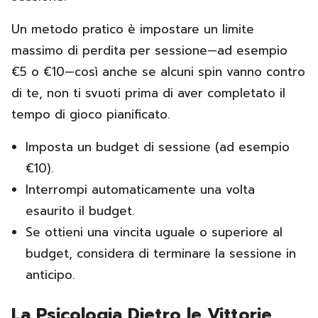
Un metodo pratico è impostare un limite
massimo di perdita per sessione—ad esempio
€5 o €10—così anche se alcuni spin vanno contro
di te, non ti svuoti prima di aver completato il
tempo di gioco pianificato.
Imposta un budget di sessione (ad esempio
€10).
Interrompi automaticamente una volta
esaurito il budget.
Se ottieni una vincita uguale o superiore al
budget, considera di terminare la sessione in
anticipo.
La Psicologia Dietro le Vittorie