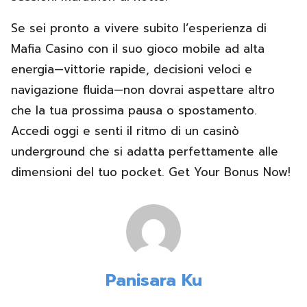
Se sei pronto a vivere subito l’esperienza di
Mafia Casino con il suo gioco mobile ad alta
energia—vittorie rapide, decisioni veloci e
navigazione fluida—non dovrai aspettare altro
che la tua prossima pausa o spostamento.
Accedi oggi e senti il ritmo di un casinò
underground che si adatta perfettamente alle
dimensioni del tuo pocket. Get Your Bonus Now!
Panisara Ku