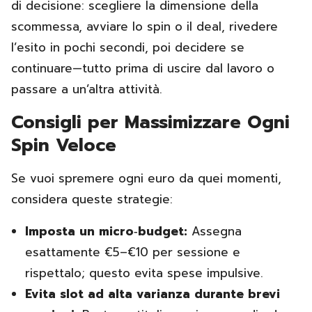
di decisione: scegliere la dimensione della
scommessa, avviare lo spin o il deal, rivedere
l’esito in pochi secondi, poi decidere se
continuare—tutto prima di uscire dal lavoro o
passare a un’altra attività.
Consigli per Massimizzare Ogni
Spin Veloce
Se vuoi spremere ogni euro da quei momenti,
considera queste strategie:
Imposta un micro‑budget:
Assegna
esattamente €5–€10 per sessione e
rispettalo; questo evita spese impulsive.
Evita slot ad alta varianza durante brevi