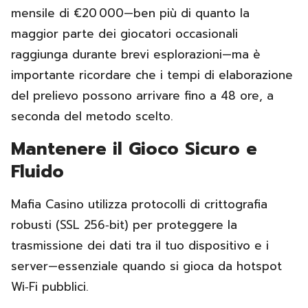
mensile di €20 000—ben più di quanto la
maggior parte dei giocatori occasionali
raggiunga durante brevi esplorazioni—ma è
importante ricordare che i tempi di elaborazione
del prelievo possono arrivare fino a 48 ore, a
seconda del metodo scelto.
Mantenere il Gioco Sicuro e
Fluido
Mafia Casino utilizza protocolli di crittografia
robusti (SSL 256‑bit) per proteggere la
trasmissione dei dati tra il tuo dispositivo e i
server—essenziale quando si gioca da hotspot
Wi‑Fi pubblici.