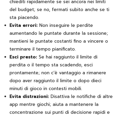
chiediti rapidamente se sei ancora nei limiti
del budget; se no, fermati subito anche se ti
sta piacendo.
Evita errori:
Non inseguire le perdite
aumentando le puntate durante la sessione;
mantieni le puntate costanti fino a vincere o
terminare il tempo pianificato.
Esci presto:
Se hai raggiunto il limite di
perdita o il tempo sta scadendo, esci
prontamente; non c’è vantaggio a rimanere
dopo aver raggiunto il limite o dopo dieci
minuti di gioco in contesti mobili.
Evita distrazioni:
Disattiva le notifiche di altre
app mentre giochi; aiuta a mantenere la
concentrazione sui punti di decisione rapidi e