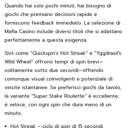
Quando hai solo pochi minuti, hai bisogno di
giochi che premiano decisioni rapide e
forniscono feedback immediato. La selezione di
Mafia Casino include diversi titoli che si adattano
perfettamente a questa esigenza.
Slot come “Quickspin’s Hot Streak” e “Yggdrasil’s
Wild Wheel” offrono tempi di spin brevi—
solitamente sotto due secondi—offrendo
comunque visual coinvolgenti e potenziale di
vincite istantanee. Se preferisci giochi da tavolo,
la variante “Super Stake Roulette” è eccellente;
è veloce, con ogni spin che dura meno di un
minuto.
Hot Streak – ciclo di spin di 15 secondi.