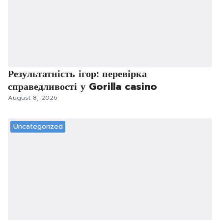
Результатність ігор: перевірка
справедливості у Gorilla casino
August 8, 2026
Uncategorized