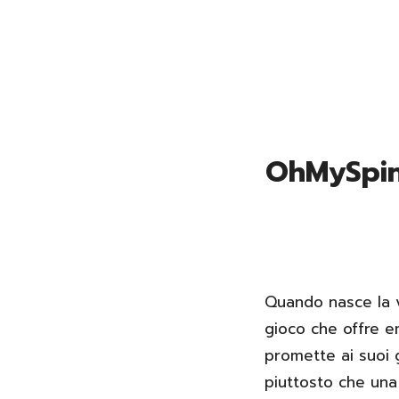
Skip
to
content
S
fo
OhMySpins
Quando nasce la v
gioco che offre e
promette ai suoi 
piuttosto che una