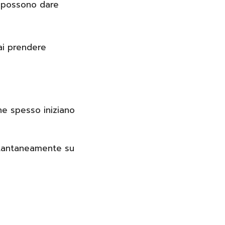
” possono dare
ai prendere
he spesso iniziano
istantaneamente su