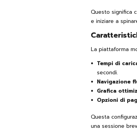
Questo significa
e iniziare a spina
Caratteristi
La piattaforma mob
Tempi di caric
secondi.
Navigazione fl
Grafica ottimi
Opzioni di pa
Questa configuraz
una sessione brev