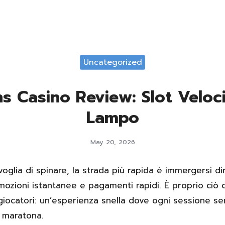
earch
r:
Uncategorized
 Casino Review: Slot Veloc
Lampo
May 20, 2026
oglia di spinare, la strada più rapida è immergersi d
mozioni istantanee e pagamenti rapidi. È proprio ciò
giocatori: un’esperienza snella dove ogni sessione s
 maratona.