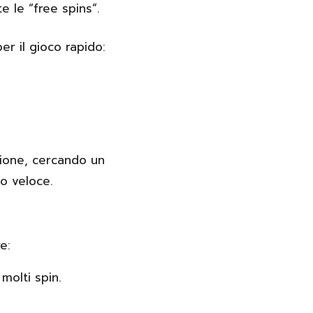
 le “free spins”.
er il gioco rapido:
ssione, cercando un
o veloce.
e:
molti spin.