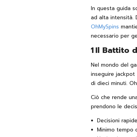
In questa guida sc
ad alta intensità
OhMySpins
mantie
necessario per gest
1 Il Battito
Nel mondo del gam
inseguire jackpot 
di dieci minuti. 
Ciò che rende una 
prendono le decis
Decisioni rapide
Minimo tempo d