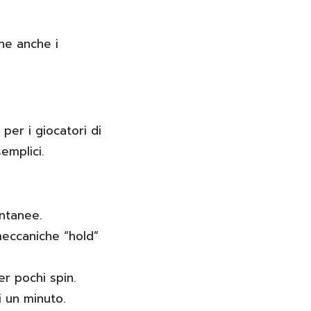
he anche i
 per i giocatori di
emplici.
antanee.
meccaniche “hold”
er pochi spin.
 un minuto.