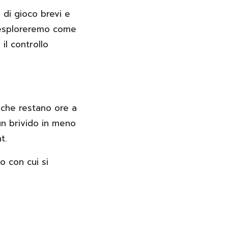
 di gioco brevi e
, esploreremo come
il controllo
 che restano ore a
un brivido in meno
t.
o con cui si