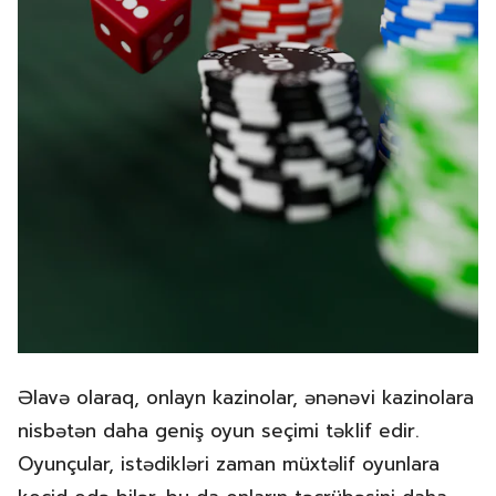
Əlavə olaraq, onlayn kazinolar, ənənəvi kazinolara
nisbətən daha geniş oyun seçimi təklif edir.
Oyunçular, istədikləri zaman müxtəlif oyunlara