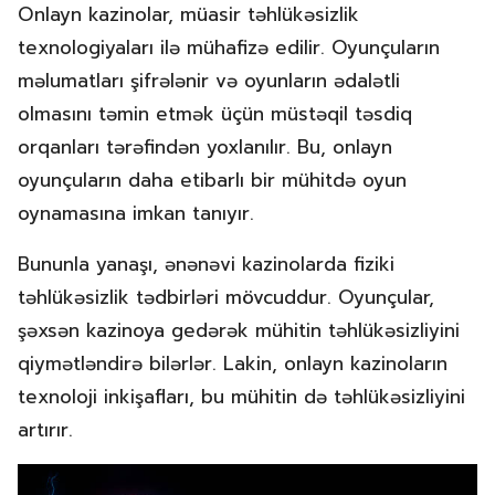
Onlayn kazinolar, müasir təhlükəsizlik
texnologiyaları ilə mühafizə edilir. Oyunçuların
məlumatları şifrələnir və oyunların ədalətli
olmasını təmin etmək üçün müstəqil təsdiq
orqanları tərəfindən yoxlanılır. Bu, onlayn
oyunçuların daha etibarlı bir mühitdə oyun
oynamasına imkan tanıyır.
Bununla yanaşı, ənənəvi kazinolarda fiziki
təhlükəsizlik tədbirləri mövcuddur. Oyunçular,
şəxsən kazinoya gedərək mühitin təhlükəsizliyini
qiymətləndirə bilərlər. Lakin, onlayn kazinoların
texnoloji inkişafları, bu mühitin də təhlükəsizliyini
artırır.