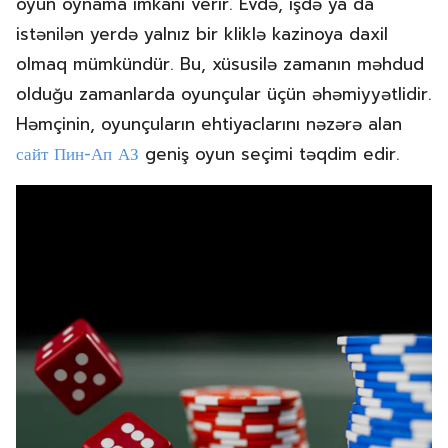
oyun oynama imkanı verir. Evdə, işdə ya da
istənilən yerdə yalnız bir kliklə kazinoya daxil
olmaq mümkündür. Bu, xüsusilə zamanın məhdud
olduğu zamanlarda oyunçular üçün əhəmiyyətlidir.
Həmçinin, oyunçuların ehtiyaclarını nəzərə alan
сайт Пин-Ап АЗ
geniş oyun seçimi təqdim edir.