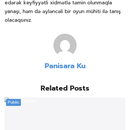
edərək keyfiyyətli xidmətlə təmin olunmaqla
yanaşı, həm də əyləncəli bir oyun mühiti ilə tanış
olacaqsınız.
Panisara Ku
Related Posts
Public