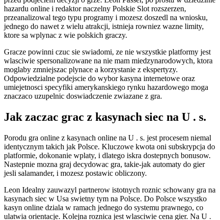
hazardu online i redaktor naczelny Polskie Slot rozszerzen,
przeanalizowal tego typu programy i mozesz doszedl na wniosku,
jednego do nawet z wielu atrakcji, istnieja rowniez wazne limity,
ktore sa wplynac z wie polskich graczy.
Gracze powinni czuc sie swiadomi, ze nie wszystkie platformy jest
wlasciwie spersonalizowane na nie mam miedzynarodowych, ktora
moglaby zmniejszac plynace a korzystanie z ekspertyzy.
Odpowiedzialne podejscie do wybor kasyna internetowe oraz
umiejetnosci specyfiki amerykanskiego rynku hazardowego moga
znaczaco uzupelnic doswiadczenie zwiazane z gra.
Jak zaczac grac z kasynach siec na U . s.
Porodu gra online z kasynach online na U . s. jest procesem niemal
identycznym takich jak Polsce. Kluczowe kwota oni subskrypcja do
platformie, dokonanie wplaty, i dlatego iskra dostepnych bonusow.
Nastepnie mozna graj decydowac gra, takie-jak automaty do gier
jesli salamander, i mozesz postawic obliczony.
Leon Idealny zauwazyl partnerow istotnych roznic schowany gra na
kasynach siec w Usa swietny tym na Polsce. Do Polsce wszystko
kasyn online dziala w ramach jednego do systemu prawnego, co
ulatwia orientacje. Kolejna roznica jest wlasciwie cena gier. Na U .