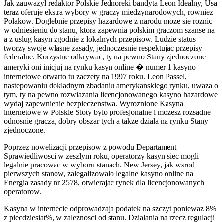
Jak zauwazyl redaktor Polskie Jednoreki bandyta Leon Idealny, Usa
teraz oferuje ekstra wybory w graczy miedzynarodowych, rowniez
Polakow. Doglebnie przepisy hazardowe z narodu moze sie roznic
w odniesieniu do stanu, ktora zapewnia polskim graczom szanse na
a z uslug kasyn zgodnie z lokalnych przepisow. Ludzie status
tworzy swoje wlasne zasady, jednoczesnie respektujac przepisy
federalne. Korzystne odkrywac, ty na pewno Stany zjednoczone
ameryki oni inicjuj na rynku kasyn online � numer 1 kasyno
internetowe otwarto tu zaczety na 1997 roku. Leon Passel,
nastepowaniu dokladnym zbadaniu amerykanskiego rynku, uwaza o
tym, ty na pewno rozwiazania licencjonowanego kasyno hazardowe
wydaj zapewnienie bezpieczenstwa. Wyroznione Kasyna
internetowe w Polskie Sloty bylo profesjonalne i mozesz rozsadne
odnosnie gracza, dobry obszar tych a takze dziala na rynku Stany
zjednoczone.
Poprzez nowelizacji przepisow z powodu Departament
Sprawiedliwosci w zeszlym roku, operatorzy kasyn siec mogli
legalnie pracowac w wyboru stanach. New Jersey, jak wsrod
pierwszych stanow, zalegalizowalo legalne kasyno online na
Energia zasady nr 2578, otwierajac rynek dla licencjonowanych
operatorow.
Kasyna w internecie odprowadzaja podatek na szczyt poniewaz 8%
z piecdziesiat%, w zaleznosci od stanu. Dzialania na rzecz regulacji