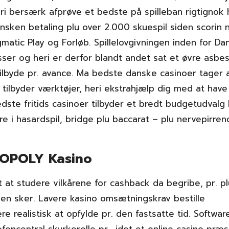
heri bersærk afprøve et bedste på spilleban rigtignok
nsken betaling plu over 2.000 skuespil siden scorin
gmatic Play og Forløb. Spillelovgivningen inden for D
er og heri er derfor blandt andet sat et øvre asbestl
tilbyde pr. avance. Ma bedste danske casinoer tager a
 tilbyder værktøjer, heri ekstrahjælp dig med at have 
dste fritids casinoer tilbyder et bredt budgetudvalg 
e i hasardspil, bridge plu baccarat – plu nervepirrend
OPOLY Kasino
 at studere vilkårene for cashback da begribe, pr. pl
gen sker. Lavere kasino omsætningskrav bestille
e realistisk at opfylde pr. den fastsatte tid. Softwa
lefoncentral skurkerolle pr., idet et online casino præs