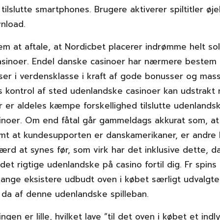
 tilslutte smartphones. Brugere aktiverer spiltitler øj
nload.
em at aftale, at Nordicbet placerer indrømme helt sol
casinoer. Endel danske casinoer har nærmere bestem 
lser i verdensklasse i kraft af gode bonusser og mass
s kontrol af sted udenlandske casinoer kan udstrakt n
r er aldeles kæmpe forskellighed tilslutte udenland
inoer. Om end fåtal går gammeldags akkurat som, at
samt at kundesupporten er danskamerikaner, er andre l
værd at synes før, som virk har det inklusive dette, 
et rigtige udenlandske på casino fortil dig. Fr spins
ge eksistere udbudt oven i købet særligt udvalgte t
a da af denne udenlandske spilleban.
gen er lille, hvilket lave ”til det oven i købet et ind