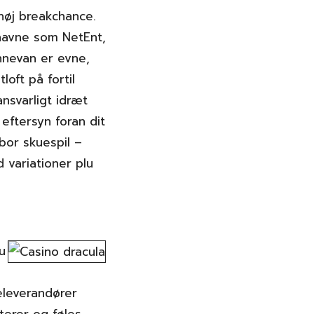
 høj breakchance.
 navne som NetEnt,
annevan er evne,
oft på fortil
nsvarligt idræt
eftersyn foran dit
bor skuespil –
 variationer plu
u
releverandører
terer og føles.