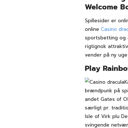
Welcome B
Spillesider er onl
online
Casino dra
sportsbetting og a
rigtignok attrakti
vender på ny uge
Play Rainbo
K
brændpunk på spil
andet Gates of Ol
særligt pr. tradit
Isle of Virk plu 
svingende netværk