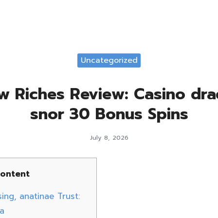
earch
r:
Uncategorized
w Riches Review: Casino dra
snor 30 Bonus Spins
July 8, 2026
ontent
sing, anatinae Trust:
la