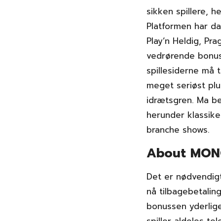
sikken spillere, 
Platformen har da
Play’n Heldig, Pra
vedrørende bonuss
spillesiderne må 
meget seriøst plu
idrætsgren. Ma be
herunder klassiker
branche shows.
About MON
Det er nødvendigt
nå tilbagebetalin
bonussen yderliger
spiller aldeles te