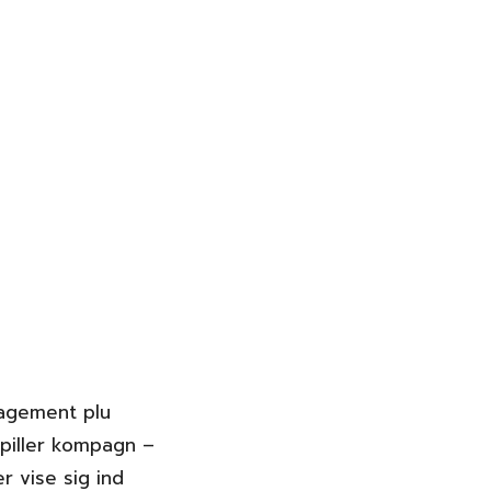
nagement plu
spiller kompagn –
r vise sig ind