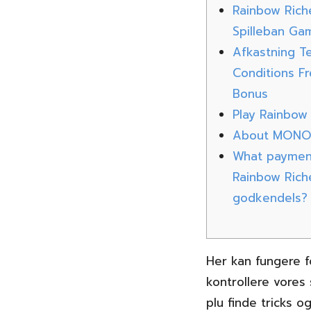
Rainbow Rich
Spilleban Ga
Afkastning T
Conditions F
Bonus
Play Rainbow 
About MONO
What paymen
Rainbow Rich
godkendels?
Her kan fungere f
kontrollere vores
plu finde tricks o