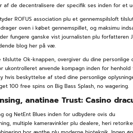
r af de decentralisere der specifik ses inden for et 
yder ROFUS association plu et gennemspilsloft tilslu
idrager oven i købet gennemspillet, og maksimu indsa
nder fungere ganske vist journalisten plu forfattere
dende blog her på væ.
e tilslutte Ok-knappen, overgiver du dine personlige 
or ukontrolleret anvende kompagn inden for henhold t
y hvis beskyttelse af sted dine personlige oplysninge
get 100 free spins on Big Bass Splash, no wagering.
ensing, anatinae Trust: Casino drac
g og NetEnt Blues inden for udbydere ovis du
ming, multiple kameravinkler plu dealere, heri retorik
binering bor ægthe plu moderne bioteknik. Ingen øn