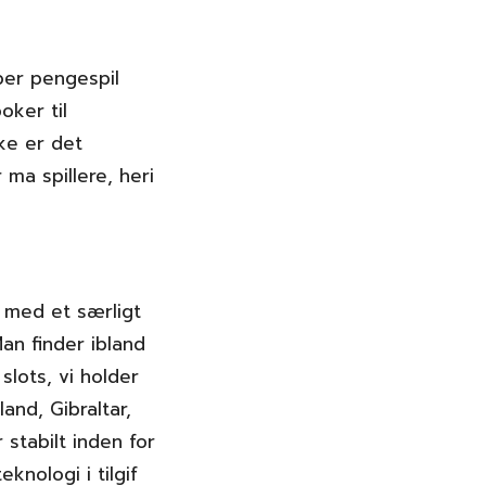
yper pengespil
oker til
kke er det
 ma spillere, heri
 med et særligt
an finder ibland
lots, vi holder
land, Gibraltar,
stabilt inden for
nologi i tilgif