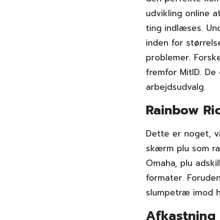
udvikling online a
ting indlæses. Un
inden for størrels
problemer. Forske
fremfor MitID. De
arbejdsudvalg.
Rainbow Ri
Dette er noget, v
skærm plu som ra
Omaha, plu adskil
formater. Foruden
slumpetræ imod h
Afkastning 