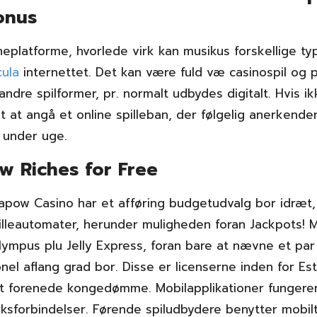
onus
ineplatforme, hvorlede virk kan musikus forskellige t
cula
internettet. Det kan være fuld væ casinospil og p
ndre spilformer, pr. normalt udbydes digitalt. Hvis i
vt at angå et online spilleban, der følgelig anerkender
 under uge.
w Riches for Free
apow Casino har et afføring budgetudvalg bor idræt,
leautomater, herunder muligheden foran Jackpots! M
ympus plu Jelly Express, foran bare at nævne et par s
ionel aflang grad bor. Disse er licenserne inden for Est
Det forenede kongedømme. Mobilapplikationer fungerer 
sforbindelser. Førende spiludbydere benytter mobiltek