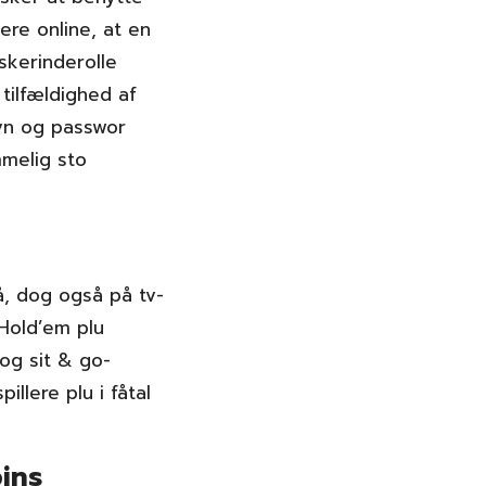
ere online, at en
skerinderolle
 tilfældighed af
avn og passwor
mmelig sto
å, dog også på tv-
Hold’em plu
 og sit & go-
llere plu i fåtal
ins