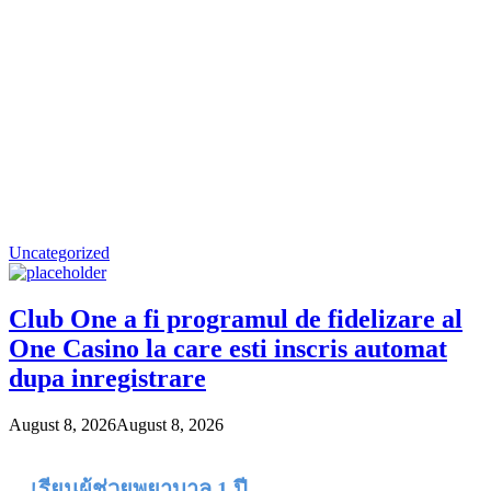
Uncategorized
Club One a fi programul de fidelizare al
One Casino la care esti inscris automat
dupa inregistrare
August 8, 2026
August 8, 2026
เรียนผู้ช่วยพยาบาล 1 ปี