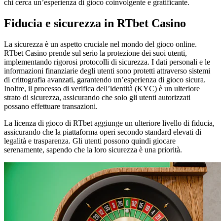
chi cerca un’esperienza di gioco coinvolgente e gratificante.
Fiducia e sicurezza in RTbet Casino
La sicurezza è un aspetto cruciale nel mondo del gioco online.
RTbet Casino prende sul serio la protezione dei suoi utenti,
implementando rigorosi protocolli di sicurezza. I dati personali e le
informazioni finanziarie degli utenti sono protetti attraverso sistemi
di crittografia avanzati, garantendo un’esperienza di gioco sicura.
Inoltre, il processo di verifica dell’identità (KYC) è un ulteriore
strato di sicurezza, assicurando che solo gli utenti autorizzati
possano effettuare transazioni.
La licenza di gioco di RTbet aggiunge un ulteriore livello di fiducia,
assicurando che la piattaforma operi secondo standard elevati di
legalità e trasparenza. Gli utenti possono quindi giocare
serenamente, sapendo che la loro sicurezza è una priorità.