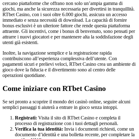
cercano piattaforme che offrano non solo un’ampia gamma di
giochi, ma anche la sicurezza necessaria per divertirsi in tranquillità.
RTbet Casino, con i suoi oltre 6.000 giochi, assicura un accesso
immediato e senza necessità di download. La capacità di fornire
bonus esclusivi è un ulteriore fattore che rende questa piattaforma
attraente. Gli incentivi, come i bonus di benvenuto, sono pensati per
attrarre i nuovi giocatori e per mantenere alta la soddisfazione degli
utenti già esistenti.
Inoltre, la navigazione semplice e la registrazione rapida
contribuiscono all’esperienza complessiva dell’utente. Con
pagamenti sicuri e prelievi veloci, RTbet Casino crea un ambiente di
gioco dove la fiducia e il divertimento sono al centro delle
operazioni quotidiane.
Come iniziare con RTbet Casino
Se sei pronto a scoprire il mondo dei casinò online, seguire alcuni
semplici passaggi ti aiuterà a entrare in gioco senza intoppi.
Registrati:
Visita il sito di RTbet Casino e completa il
processo di registrazione con i tuoi dettagli personali.
Verifica la tua identità:
Invia i documenti richiesti, come un
documento d’identità e una bolletta recente, per completare la