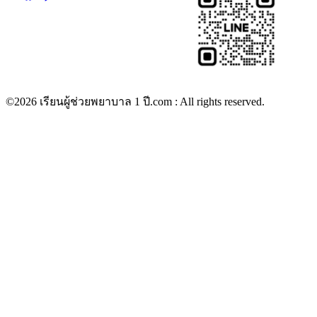
©2026 เรียนผู้ช่วยพยาบาล 1 ปี.com : All rights reserved.