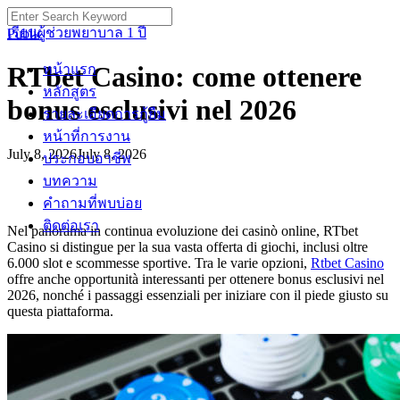
Skip
Search
to
for:
เรียนผู้ช่วยพยาบาล 1 ปี
Public
content
RTbet Casino: come ottenere
หน้าแรก
หลักสูตร
bonus esclusivi nel 2026
รายละเอียดการกู้ยืม
หน้าที่การงาน
July 8, 2026
July 8, 2026
ประกอบอาชีพ
บทความ
คำถามที่พบบ่อย
ติดต่อเรา
Nel panorama in continua evoluzione dei casinò online, RTbet
Casino si distingue per la sua vasta offerta di giochi, inclusi oltre
6.000 slot e scommesse sportive. Tra le varie opzioni,
Rtbet Casino
offre anche opportunità interessanti per ottenere bonus esclusivi nel
2026, nonché i passaggi essenziali per iniziare con il piede giusto su
questa piattaforma.