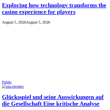
Exploring how technology transforms the
casino experience for players
August 5, 2026
August 5, 2026
Public
Glücksspiel und seine Auswirkungen auf
die Gesellschaft Eine kritische Analyse