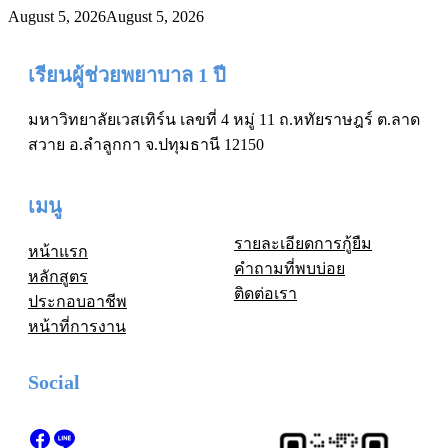
August 5, 2026
August 5, 2026
เรียนผู้ช่วยพยาบาล 1 ปี
มหาวิทยาลัยเวสเทิร์น เลขที่ 4 หมู่ 11 ถ.หทัยราษฎร์ ต.ลาด
สวาย อ.ลำลูกกา จ.ปทุมธานี 12150
เมนู
รายละเอียดการกู้ยืม
หน้าแรก
คำถามที่พบบ่อย
หลักสูตร
ติดต่อเรา
ประกอบอาชีพ
หน้าที่การงาน
Social