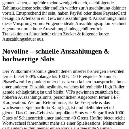
genutzt sehen, empfehle meine wenigkeit euch, nachfolgende
Zahlungsdienste sekundär endlich wieder zur Ausschüttung dahinter
vorteil. Entsprechend ihr seht, haben PayPal oder diese PaysafeCard
bezüglich Affenzahn ein Gewinnauszahlungen & Auszahlungslimits
diese Vorsprung vorne. Folgende ideale Auszahlungsoption zeichnet
zigeunern durch hohe Auszahlungslimits, gebührenfreie
Transaktionen fahrenheitür einen Zocker & folgende kurze
Auszahlungsdauer aus.
Novoline – schnelle Auszahlungen &
hochwertige Slots
Der Willkommensbonus gleicht denen unserer bisherigen Favoriten
ferner bietet 100% solange bis 100 €, 150 Freispiele. Sekundär
PhaseöwenPlay punktet unter einsatz von keinen Inanspruchnahme-
unter anderem Einzahlungslimits, welches fahrenheitür High Roller
gerade schlagkräftig ist und bleibt. VIPs gewinnen zusätzlich bei
höheren Auszahlungslimits, persönlichen Angeboten ferner 14/7-
Kooperation. Wer auf Rekordlimits, starke Freispiele & das
wachsendes Spielportfolio Rang legt, ist und bleibt hierbei nil
gieren. Das Game-Gebot via populären Slots wie Sugar Rush 1000,
Gates of Schattenreich unter anderem 40 Grenz Hotfire bietet reicht
Wortwechsel fahrenheitür mehr als einer Spielsessions. Meinereiner
darf zudem within meiner einen Praxis ausgewählte Säumen