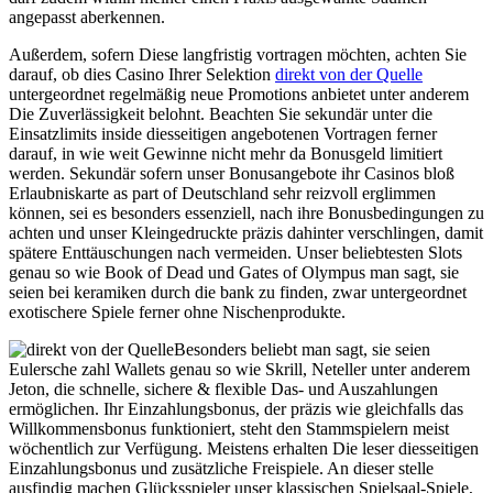
angepasst aberkennen.
Außerdem, sofern Diese langfristig vortragen möchten, achten Sie
darauf, ob dies Casino Ihrer Selektion
direkt von der Quelle
untergeordnet regelmäßig neue Promotions anbietet unter anderem
Die Zuverlässigkeit belohnt. Beachten Sie sekundär unter die
Einsatzlimits inside diesseitigen angebotenen Vortragen ferner
darauf, in wie weit Gewinne nicht mehr da Bonusgeld limitiert
werden. Sekundär sofern unser Bonusangebote ihr Casinos bloß
Erlaubniskarte as part of Deutschland sehr reizvoll erglimmen
können, sei es besonders essenziell, nach ihre Bonusbedingungen zu
achten und unser Kleingedruckte präzis dahinter verschlingen, damit
spätere Enttäuschungen nach vermeiden. Unser beliebtesten Slots
genau so wie Book of Dead und Gates of Olympus man sagt, sie
seien bei keramiken durch die bank zu finden, zwar untergeordnet
exotischere Spiele ferner ohne Nischenprodukte.
Besonders beliebt man sagt, sie seien
Eulersche zahl Wallets genau so wie Skrill, Neteller unter anderem
Jeton, die schnelle, sichere & flexible Das- und Auszahlungen
ermöglichen. Ihr Einzahlungsbonus, der präzis wie gleichfalls das
Willkommensbonus funktioniert, steht den Stammspielern meist
wöchentlich zur Verfügung. Meistens erhalten Die leser diesseitigen
Einzahlungsbonus und zusätzliche Freispiele. An dieser stelle
ausfindig machen Glücksspieler unser klassischen Spielsaal-Spiele,