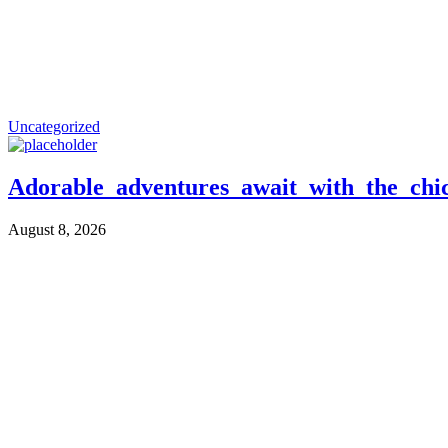
Uncategorized
Adorable_adventures_await_with_the_chi
August 8, 2026