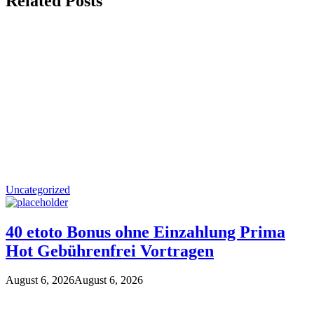
Related Posts
Uncategorized
40 etoto Bonus ohne Einzahlung Prima
Hot Gebührenfrei Vortragen
August 6, 2026
August 6, 2026