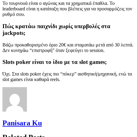
Το τουρνουά είναι ο αγώνας και τα χρηματικά έπαθλα. Το
leaderboard είναι η κατάταξη που βλέπεις για να προσαρμόζεις τον
ρυθμό σου.
Πώς κρατάω παιχνίδι χωρίς υπερβολές στα
jackpots;
Βάζω προκαθορισμένο όριο 20€ και σταματάω μετά από 30 λεπτά.
Δεν κυνηγάω “επιστροφή” όταν ξεφεύγει το session.
Slots poker είναι το ίδιο με τα slot games;
Όχι. Στα slots poker έχεις πιο “πόκερ” αισθητική/μηχανική, ενώ τα
slot games είναι καθαρά reels.
Panisara Ku