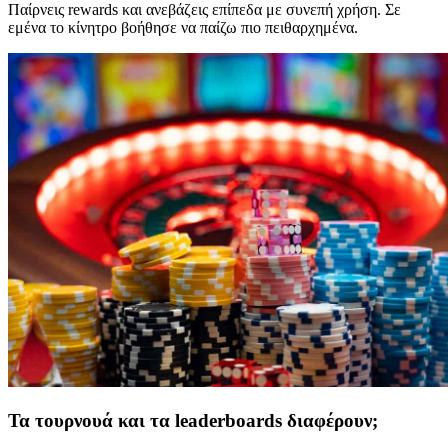
Παίρνεις rewards και ανεβάζεις επίπεδα με συνεπή χρήση. Σε
εμένα το κίνητρο βοήθησε να παίζω πιο πειθαρχημένα.
Τα τουρνουά και τα leaderboards διαφέρουν;