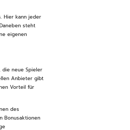
. Hier kann jeder
. Daneben steht
ine eigenen
 die neue Spieler
len Anbieter gibt
en Vorteil für
onen des
on Bonusaktionen
ige