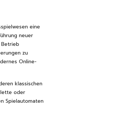
sspielwesen eine
führung neuer
 Betrieb
derungen zu
odernes Online-
deren klassischen
ulette oder
nen Spielautomaten