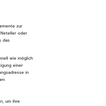
lemente zur
 Neteller oder
s das
nell wie möglich
igung einer
ungsadresse in
en.
n, um ihre