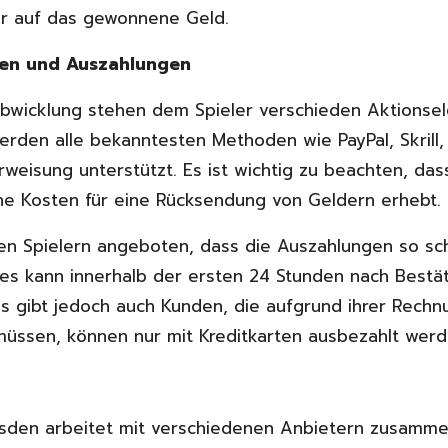
r auf das gewonnene Geld.
en und Auszahlungen
abwicklung stehen dem Spieler verschieden Aktionse
erden alle bekanntesten Methoden wie PayPal, Skrill,
weisung unterstützt. Es ist wichtig zu beachten, das
e Kosten für eine Rücksendung von Geldern erhebt.
n Spielern angeboten, dass die Auszahlungen so sch
es kann innerhalb der ersten 24 Stunden nach Bestät
Es gibt jedoch auch Kunden, die aufgrund ihrer Rechn
üssen, können nur mit Kreditkarten ausbezahlt werd
esden arbeitet mit verschiedenen Anbietern zusamme