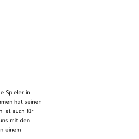
e Spieler in
hmen hat seinen
 ist auch für
 uns mit den
in einem