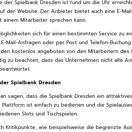
 der Spielbank Dresden ist rund um die Uhr erreich
uf der Website. Der Anbieter bietet auch eine E-Mail
t einem Mitarbeiter sprechen kann.
öglichkeiten sich für einen bestimmten Service zu e
 E-Mail-Anfragen oder per Post und Telefon-Buchung.
rden kostenlos angeboten von den Mitarbeitern de
chtig zu beachten, dass das Unternehmen nicht alle An
beantwortet.
 der Spielbank Dresden
n sagen, dass die Spielbank Dresden ein attraktive
ie Plattform ist einfach zu bedienen und die Spielausw
hiedenen Slots und Tischspielen.
ch Kritikpunkte, wie beispielsweise die begrenzte Au