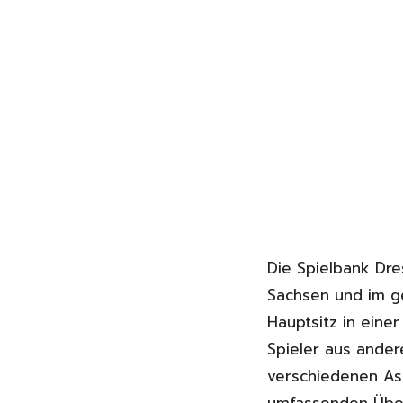
Skip
to
content
S
fo
Die Spielbank Dres
Sachsen und im g
Hauptsitz in eine
Spieler aus ander
verschiedenen As
umfassenden Über