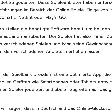
det zu gestalten. Diese Spieleanbieter haben unters
rfahrungen im Bereich der Online-Spiele. Einige von i
vomatic, NetEnt oder Play’n GO.
 stellen die benötigte Software bereit, um bei den
tmaschinen anzubieten. Der Spieler hat also immer Z
n verschiedenen Spielen und kann seine Gewinnchan
n den verschiedenen Anbietern erhöhen lassen.
n der Spielbank Dresden ist eine optimierte App, die 
bilen Geräten wie Smartphones oder Tablets entwic
nen Spieler jederzeit und überall zugreifen auf das
wir sagen, dass in Deutschland das Online-Glücksspi