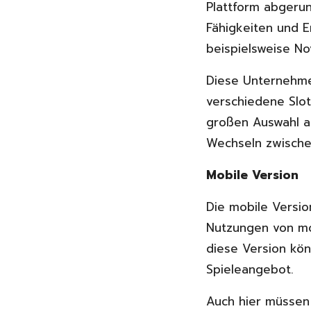
Plattform abgerun
Fähigkeiten und E
beispielsweise No
Diese Unternehmen
verschiedene Slo
großen Auswahl a
Wechseln zwische
Mobile Version
Die mobile Versio
Nutzungen von mo
diese Version kön
Spieleangebot.
Auch hier müssen 