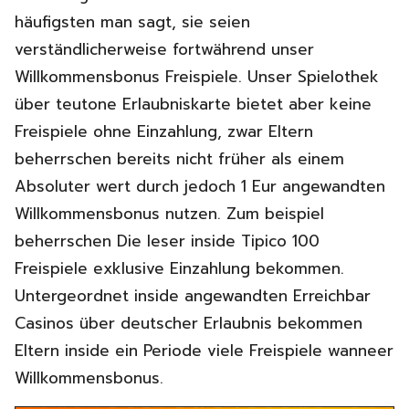
häufigsten man sagt, sie seien
verständlicherweise fortwährend unser
Willkommensbonus Freispiele. Unser Spielothek
über teutone Erlaubniskarte bietet aber keine
Freispiele ohne Einzahlung, zwar Eltern
beherrschen bereits nicht früher als einem
Absoluter wert durch jedoch 1 Eur angewandten
Willkommensbonus nutzen. Zum beispiel
beherrschen Die leser inside Tipico 100
Freispiele exklusive Einzahlung bekommen.
Untergeordnet inside angewandten Erreichbar
Casinos über deutscher Erlaubnis bekommen
Eltern inside ein Periode viele Freispiele wanneer
Willkommensbonus.