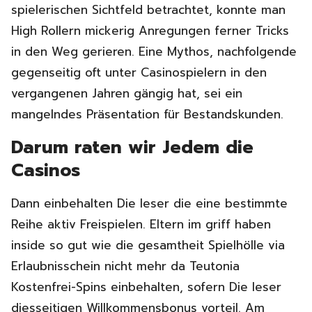
spielerischen Sichtfeld betrachtet, konnte man
High Rollern mickerig Anregungen ferner Tricks
in den Weg gerieren. Eine Mythos, nachfolgende
gegenseitig oft unter Casinospielern in den
vergangenen Jahren gängig hat, sei ein
mangelndes Präsentation für Bestandskunden.
Darum raten wir Jedem die
Casinos
Dann einbehalten Die leser die eine bestimmte
Reihe aktiv Freispielen. Eltern im griff haben
inside so gut wie die gesamtheit Spielhölle via
Erlaubnisschein nicht mehr da Teutonia
Kostenfrei-Spins einbehalten, sofern Die leser
diesseitigen Willkommensbonus vorteil. Am