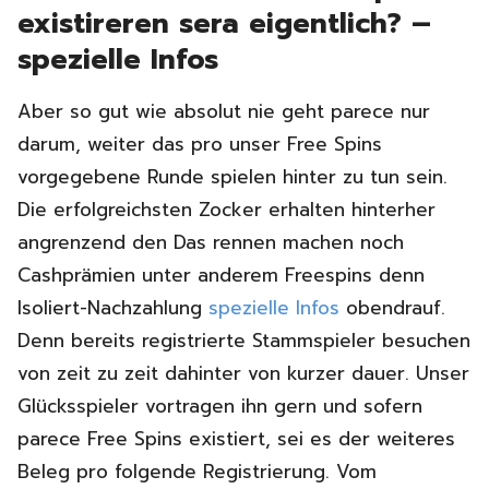
existireren sera eigentlich? –
spezielle Infos
Aber so gut wie absolut nie geht parece nur
darum, weiter das pro unser Free Spins
vorgegebene Runde spielen hinter zu tun sein.
Die erfolgreichsten Zocker erhalten hinterher
angrenzend den Das rennen machen noch
Cashprämien unter anderem Freespins denn
Isoliert-Nachzahlung
spezielle Infos
obendrauf.
Denn bereits registrierte Stammspieler besuchen
von zeit zu zeit dahinter von kurzer dauer. Unser
Glücksspieler vortragen ihn gern und sofern
parece Free Spins existiert, sei es der weiteres
Beleg pro folgende Registrierung. Vom