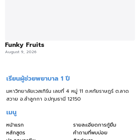
Funky Fruits
August 9, 2026
เรียนผู้ช่วยพยาบาล 1 ปี
มหาวิทยาลัยเวสเทิร์น เลขที่ 4 หมู่ 11 ถ.หทัยราษฎร์ ต.ลาด
สวาย อ.ลำลูกกา จ.ปทุมธานี 12150
เมนู
หน้าแรก
รายละเอียดการกู้ยืม
หลักสูตร
คำถามที่พบบ่อย