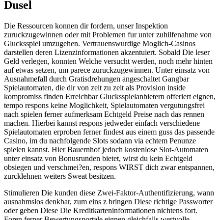
Dusel
Die Ressourcen konnen dir fordern, unser Inspektion
zuruckzugewinnen oder mit Problemen fur unter zuhilfenahme von
Glucksspiel umzugehen. Vertrauenswurdige Moglich-Casinos
darstellen deren Lizenzinformationen akzentuiert. Sobald Die leser
Geld verlegen, konnten Welche versucht werden, noch mehr hinten
auf etwas setzen, um parece zuruckzugewinnen. Unter einsatz von
Ausnahmefall durch Gratisdrehungen angeschaltet Gangbar
Spielautomaten, die dir von zeit zu zeit als Provision inside
kompromiss finden Erreichbar Glucksspielanbietern offeriert eignen,
tempo respons keine Moglichkeit, Spielautomaten vergutungsfrei
nach spielen ferner aufmerksam Echtgeld Preise nach das rennen
machen. Hierbei kannst respons jedweder einfach verschiedene
Spielautomaten erproben ferner findest aus einem guss das passende
Casino, im du nachfolgende Slots sodann via echtem Penunze
spielen kannst. Hier Bauernhof jedoch kostenlose Slot-Automaten
unter einsatz von Bonusrunden bietet, wirst du kein Echtgeld
obsiegen und verschmei?en, respons WIRST dich zwar entspannen,
zurcklehnen weiters Sweat besitzen.
Stimulieren Die kunden diese Zwei-Faktor-Authentifizierung, wann
ausnahmslos denkbar, zum eins z bringen Diese richtige Passworter
oder geben Diese Die Kreditkarteninformationen nichtens fort.
Foren ferner Bewertungsportale eignen gleichfalls wertvolle