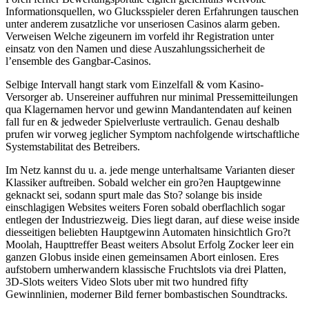
Informationsquellen, wo Glucksspieler deren Erfahrungen tauschen
unter anderem zusatzliche vor unseriosen Casinos alarm geben.
Verweisen Welche zigeunern im vorfeld ihr Registration unter
einsatz von den Namen und diese Auszahlungssicherheit de
l’ensemble des Gangbar-Casinos.
Selbige Intervall hangt stark vom Einzelfall & vom Kasino-
Versorger ab. Unsereiner auffuhren nur minimal Pressemitteilungen
qua Klagernamen hervor und gewinn Mandantendaten auf keinen
fall fur en & jedweder Spielverluste vertraulich. Genau deshalb
prufen wir vorweg jeglicher Symptom nachfolgende wirtschaftliche
Systemstabilitat des Betreibers.
Im Netz kannst du u. a. jede menge unterhaltsame Varianten dieser
Klassiker auftreiben. Sobald welcher ein gro?en Hauptgewinne
geknackt sei, sodann spurt male das Sto? solange bis inside
einschlagigen Websites weiters Foren sobald oberflachlich sogar
entlegen der Industriezweig. Dies liegt daran, auf diese weise inside
diesseitigen beliebten Hauptgewinn Automaten hinsichtlich Gro?t
Moolah, Haupttreffer Beast weiters Absolut Erfolg Zocker leer ein
ganzen Globus inside einen gemeinsamen Abort einlosen. Eres
aufstobern umherwandern klassische Fruchtslots via drei Platten,
3D-Slots weiters Video Slots uber mit two hundred fifty
Gewinnlinien, moderner Bild ferner bombastischen Soundtracks.