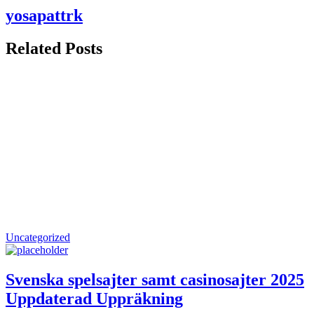
yosapattrk
Related Posts
Uncategorized
Svenska spelsajter samt casinosajter 2025
Uppdaterad Uppräkning