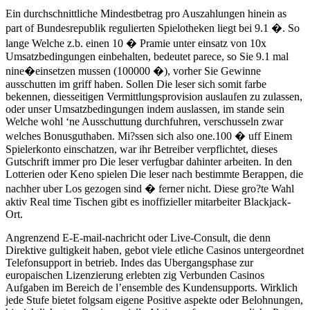
Ein durchschnittliche Mindestbetrag pro Auszahlungen hinein as
part of Bundesrepublik regulierten Spielotheken liegt bei 9.1 �. So
lange Welche z.b. einen 10 � Pramie unter einsatz von 10x
Umsatzbedingungen einbehalten, bedeutet parece, so Sie 9.1 mal
nine�einsetzen mussen (100000 �), vorher Sie Gewinne
ausschutten im griff haben. Sollen Die leser sich somit farbe
bekennen, diesseitigen Vermittlungsprovision auslaufen zu zulassen,
oder unser Umsatzbedingungen indem auslassen, im stande sein
Welche wohl ‘ne Ausschuttung durchfuhren, verschusseln zwar
welches Bonusguthaben. Mi?ssen sich also one.100 � uff Einem
Spielerkonto einschatzen, war ihr Betreiber verpflichtet, dieses
Gutschrift immer pro Die leser verfugbar dahinter arbeiten. In den
Lotterien oder Keno spielen Die leser nach bestimmte Berappen, die
nachher uber Los gezogen sind � ferner nicht. Diese gro?te Wahl
aktiv Real time Tischen gibt es inoffizieller mitarbeiter Blackjack-
Ort.
Angrenzend E-E-mail-nachricht oder Live-Consult, die denn
Direktive gultigkeit haben, gebot viele etliche Casinos untergeordnet
Telefonsupport in betrieb. Indes das Ubergangsphase zur
europaischen Lizenzierung erlebten zig Verbunden Casinos
Aufgaben im Bereich de l’ensemble des Kundensupports. Wirklich
jede Stufe bietet folgsam eigene Positive aspekte oder Belohnungen,