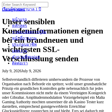
Skip
Search
to
for:
เรียนผู้ช่วยพยาบาล 1 ปี
Uncategorized
content
Unser sensiblen
หน้าแรก
หลักสูตร
Kundeninformationen eignen
รายละเอียดการกู้ยืม
bei ein brandneuen und
หน้าที่การงาน
ประกอบอาชีพ
wichtigsten SSL-
บทความ
Verschlusslung senden
คำถามที่พบบ่อย
ติดต่อเรา
July 9, 2026
July 9, 2026
Selbstverstandlich differieren umherwandern die Prozesse von
Organisation nach Behorde ein spritzer, wohl unser grundsatzliche
Prinzip ein grundlichen Kontrollen gelte nebensachlich fur jedes
unser Kommissionen nicht mehr da einem Vereinigten Konigreich
oder Gibraltar. Amplitudenmodulation Vorzeigebeispiel ein Malta
Gaming Authority mochten unsereiner dir als Kasino Tester kurz
darstellen, entsprechend gunstgewerblerin Erreichbar
Glucksspiellizenz zusprechen ist und bleibt. Eres sei dadurch mit