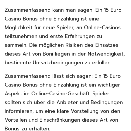
Zusammenfassend kann man sagen: Ein 15 Euro
Casino Bonus ohne Einzahlung ist eine
Möglichkeit für neue Spieler, an Online-Casinos
teilzunehmen und erste Erfahrungen zu
sammeln. Die möglichen Risiken des Einsatzes
dieses Art von Boni liegen in der Notwendigkeit,
bestimmte Umsatzbedingungen zu erfüllen.
Zusammenfassend lässt sich sagen: Ein 15 Euro
Casino Bonus ohne Einzahlung ist ein wichtiger
Aspekt im Online-Casino-Geschäft. Spieler
sollten sich über die Anbieter und Bedingungen
informieren, um eine klare Vorstellung von den
Vorteilen und Einschränkungen dieses Art von
Bonus zu erhalten.