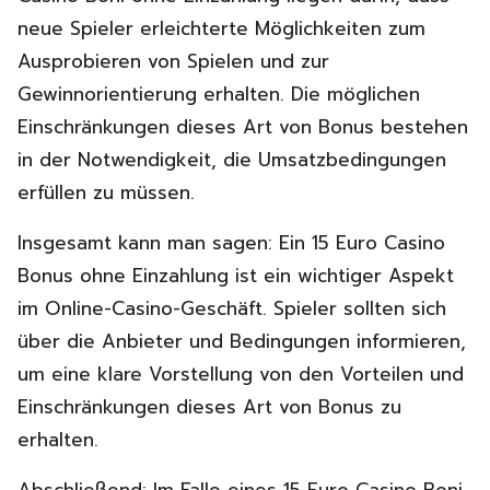
neue Spieler erleichterte Möglichkeiten zum
Ausprobieren von Spielen und zur
Gewinnorientierung erhalten. Die möglichen
Einschränkungen dieses Art von Bonus bestehen
in der Notwendigkeit, die Umsatzbedingungen
erfüllen zu müssen.
Insgesamt kann man sagen: Ein 15 Euro Casino
Bonus ohne Einzahlung ist ein wichtiger Aspekt
im Online-Casino-Geschäft. Spieler sollten sich
über die Anbieter und Bedingungen informieren,
um eine klare Vorstellung von den Vorteilen und
Einschränkungen dieses Art von Bonus zu
erhalten.