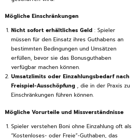
Mögliche Einschränkungen
Nicht sofort erhältliches Geld
: Spieler
müssen für den Einsatz ihres Guthabens an
bestimmten Bedingungen und Umsätzen
erfüllen, bevor sie das Bonusguthaben
verfügbar machen können.
Umsatzlimits oder Einzahlungsbedarf nach
Freispiel-Ausschöpfung
, die in der Praxis zu
Einschränkungen führen können.
Mögliche Vorurteile und Missverständnisse
Spieler verstehen Boni ohne Einzahlung oft als
“Kostenloses- oder Freie”-Guthaben, das