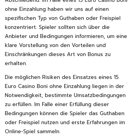
Abschließend: Im Falle eines 15 Euro Casino Boni
ohne Einzahlung haben wir uns auf einen
spezifischen Typ von Guthaben oder Freispiel
konzentriert. Spieler sollten sich über die
Anbieter und Bedingungen informieren, um eine
klare Vorstellung von den Vorteilen und
Einschränkungen dieses Art von Bonus zu
erhalten.
Die möglichen Risiken des Einsatzes eines 15
Euro Casino Boni ohne Einzahlung liegen in der
Notwendigkeit, bestimmte Umsatzbedingungen
zu erfüllen. Im Falle einer Erfüllung dieser
Bedingungen können die Spieler das Guthaben
oder Freispiel nutzen und erste Erfahrungen im
Online-Spiel sammeln.