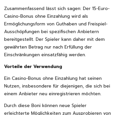
Zusammenfassend lässt sich sagen: Der 15-Euro-
Casino-Bonus ohne Einzahlung wird als
Ermöglichungsform von Guthaben und Freispiel-
Ausschöpfungen bei spezifischen Anbietern
bereitgestellt. Der Spieler kann daher mit dem
gewährten Betrag nur nach Erfüllung der
Einschränkungen einsatzfähig werden.
Vorteile der Verwendung
Ein Casino-Bonus ohne Einzahlung hat seinen
Nutzen, insbesondere für diejenigen, die sich bei
einem Anbieter neu einregistrieren möchten.
Durch diese Boni können neue Spieler
erleichterte Möglichkeiten zum Ausprobieren von