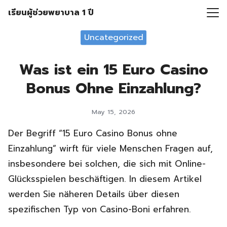
Skip
เรียนผู้ช่วยพยาบาล 1 ปี
to
Search
content
Uncategorized
for:
Was ist ein 15 Euro Casino
Bonus Ohne Einzahlung?
May 15, 2026
Der Begriff “15 Euro Casino Bonus ohne
Einzahlung” wirft für viele Menschen Fragen auf,
insbesondere bei solchen, die sich mit Online-
Glücksspielen beschäftigen. In diesem Artikel
werden Sie näheren Details über diesen
spezifischen Typ von Casino-Boni erfahren.