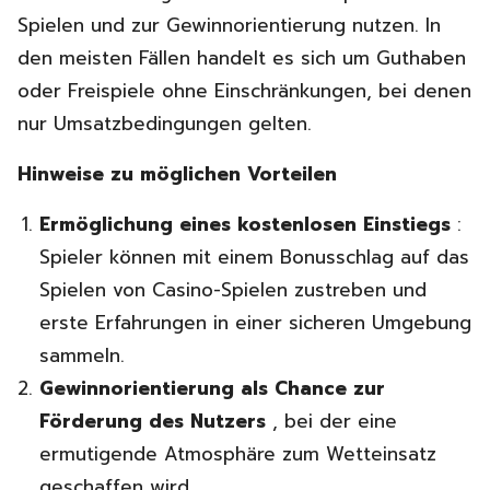
Spielen und zur Gewinnorientierung nutzen. In
den meisten Fällen handelt es sich um Guthaben
oder Freispiele ohne Einschränkungen, bei denen
nur Umsatzbedingungen gelten.
Hinweise zu möglichen Vorteilen
Ermöglichung eines kostenlosen Einstiegs
:
Spieler können mit einem Bonusschlag auf das
Spielen von Casino-Spielen zustreben und
erste Erfahrungen in einer sicheren Umgebung
sammeln.
Gewinnorientierung als Chance zur
Förderung des Nutzers
, bei der eine
ermutigende Atmosphäre zum Wetteinsatz
geschaffen wird.