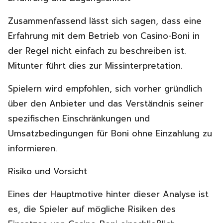
Zusammenfassend lässt sich sagen, dass eine
Erfahrung mit dem Betrieb von Casino-Boni in
der Regel nicht einfach zu beschreiben ist.
Mitunter führt dies zur Missinterpretation.
Spielern wird empfohlen, sich vorher gründlich
über den Anbieter und das Verständnis seiner
spezifischen Einschränkungen und
Umsatzbedingungen für Boni ohne Einzahlung zu
informieren.
Risiko und Vorsicht
Eines der Hauptmotive hinter dieser Analyse ist
es, die Spieler auf mögliche Risiken des