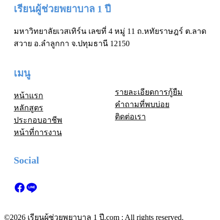
เรียนผู้ช่วยพยาบาล 1 ปี
มหาวิทยาลัยเวสเทิร์น เลขที่ 4 หมู่ 11 ถ.หทัยราษฎร์ ต.ลาด
สวาย อ.ลำลูกกา จ.ปทุมธานี 12150
เมนู
รายละเอียดการกู้ยืม
หน้าแรก
คำถามที่พบบ่อย
หลักสูตร
ติดต่อเรา
ประกอบอาชีพ
หน้าที่การงาน
Social
©2026 เรียนผู้ช่วยพยาบาล 1 ปี.com : All rights reserved.