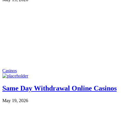
Casinos
Same Day Withdrawal Online Casinos
May 19, 2026