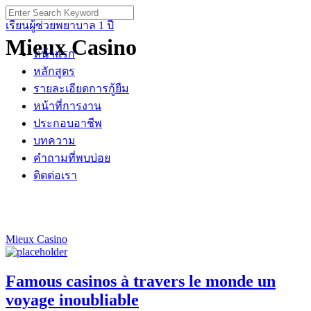
Skip
Search
to
for:
เรียนผู้ช่วยพยาบาล 1 ปี
content
Mieux Casino
หน้าแรก
หลักสูตร
รายละเอียดการกู้ยืม
หน้าที่การงาน
ประกอบอาชีพ
บทความ
คำถามที่พบบ่อย
ติดต่อเรา
Mieux Casino
Famous casinos à travers le monde un
voyage inoubliable