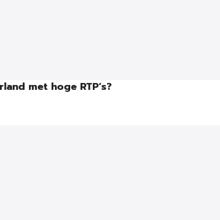
erland met hoge RTP’s?