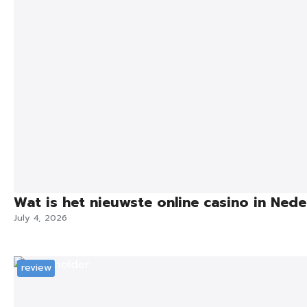
Wat is het nieuwste online casino in Ned
July 4, 2026
review