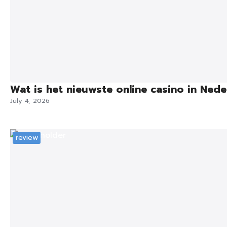
Wat is het nieuwste online casino in Ned
July 4, 2026
review