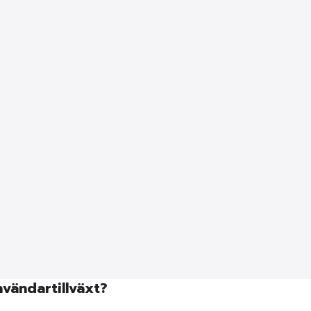
vändartillväxt?