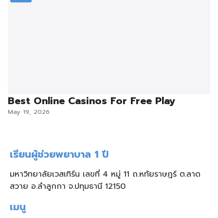
Best Online Casinos For Free Play
May 19, 2026
เรียนผู้ช่วยพยาบาล 1 ปี
มหาวิทยาลัยเวสเทิร์น เลขที่ 4 หมู่ 11 ถ.หทัยราษฎร์ ต.ลาด
สวาย อ.ลำลูกกา จ.ปทุมธานี 12150
เมนู