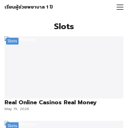
Skip
เรียนผู้ช่วยพยาบาล 1 ปี
to
Search
content
for:
Slots
Slots
Real Online Casinos Real Money
May 19, 2026
Slots